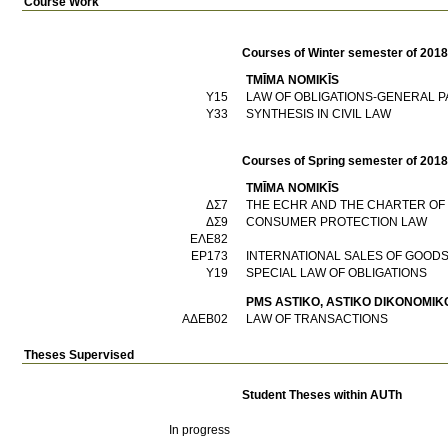
Course Work
Courses of Winter semester of 201
TMĪMA NOMIKĪS
Υ15
LAW OF OBLIGATIONS-GENERAL P
Υ33
SYNTHESIS IN CIVIL LAW
Courses of Spring semester of 201
TMĪMA NOMIKĪS
ΔΣ7
ΔΣ9
CONSUMER PROTECTION LAW
ΕΛΕ82
ΕΡ173
INTERNATIONAL SALES OF GOODS 
Υ19
SPECIAL LAW OF OBLIGATIONS
PMS ASTIKO, ASTIKO DIKONOMIKO
ΑΔΕΒ02
LAW OF TRANSACTIONS
Theses Supervised
Student Theses within AUTh
In progress