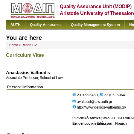
Quality Assurance Unit (MODIP)
Aristotle University of Thessalon
AUTH
Quality Assurance
Quality Management System
Ho
You are here
Home
»
Report CV
Curriculum Vitae
Anastasios Valtoudis
Associate Professor, School of Law
Personal Information
2310996460
2310536964
avaltoud@law.auth.gr
http://www.dellios-valtoudis.gr/
Γνωστικό Αντικείμενο
:
ΑΣΤΙΚΟ ΔΙΚΑ
Επιστημονική Ειδίκευση
:
Νομική