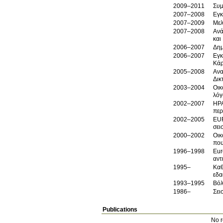
2009–2011
Συμ
2007–2008
Εγκ
2007–2009
Μελ
2007–2008
Ανά
και
2006–2007
Δημ
2006–2007
Εγκ
Κάρ
2005–2008
Ανα
Δικ
2003–2004
Οικ
λόγ
2002–2007
ΗΡΑ
περ
2002–2005
EUR
σει
2000–2002
Οικ
που
1996–1998
Eur
αντ
1995–
Καθ
εδα
1993–1995
Βόλ
1986–
Σει
Publications
No r