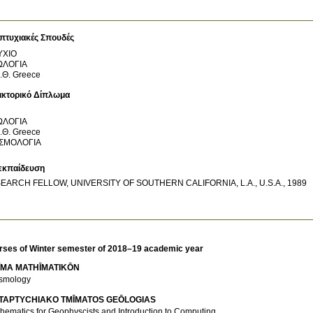
πτυχιακές Σπουδές
ΥΧΙΟ
ΩΛΟΓΙΑ
.Θ.
Greece
ακτορικό Δίπλωμα
ΩΛΟΓΙΑ
.Θ.
Greece
ΙΣΜΟΛΟΓΙΑ
εκπαίδευση
EARCH FELLOW, UNIVERSITY OF SOUTHERN CALIFORNIA, L.A., U.S.A., 1989
rses of Winter semester of 2018–19 academic year
ĪMA MATHĪMATIKŌN
smology
TAPTYCΗIAKO TMĪMATOS GEŌLOGIAS
hematics for Geophyscists and Introduction to Computing