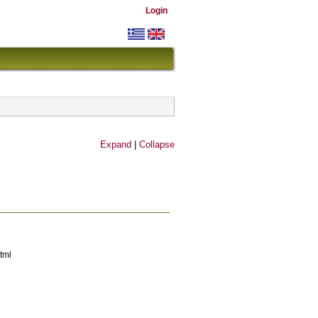
Login
Expand
|
Collapse
tml