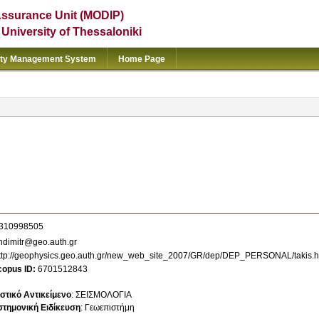
Assurance Unit (MODIP)
e University of Thessaloniki
ity Management System
Home Page
310998505
dimitr@geo.auth.gr
ttp://geophysics.geo.auth.gr/new_web_site_2007/GR/dep/DEP_PERSONAL/takis.h
copus ID
6701512843
στικό Αντικείμενο
:
ΣΕΙΣΜΟΛΟΓΙΑ
στημονική Ειδίκευση
:
Γεωεπιστήμη