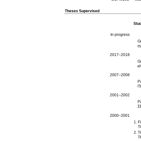
Theses Supervised
Stu
In progress
G
σ
2017–2018
G
κ
2007–2008
P
Π
2001–2002
P
Σ
2000–2001
F
Τ
T
Τ