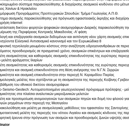
κληρωμένο σύστημα παρακολούθησης & διαχείρισης σεισμικού κινδύνου στο μέτωπ
εις Χανίων & Ηρακλείου
μόρφωση Προγράμματος Προπτυχιακών Σπουδών: Τμήμα Γεωλογίας Α.Π.Θ.
τημα σεισμικής παρακολούθησης για πρόγνωση ηφαιστειακής έκρηξης και διαχείρη
 χρήση internet
ατάσταση δικτύου φορητών ψηφιακών σεισμογράφων-Διαρκής παρακολούθηση της 
μέρωση της Περιφέρειας Κεντρικής Μακεδονίας -Α' φάση
λογή και επεξεργασία σεισμικών δεδομένων και εκπόνηση νέου χάρτη σεισμικής επ
 ισχύοντα Ελληνικό Αντισεισμικό κανονισμό και τον Ευρωκώδικα 8
φυσική τεχνολογία μειωμένου κόστους στην αναζήτηση υδρογονανθράκων σε περι
όματος προσδιορισμός σε πραγματικό χρόνο, σεισμικών επικέντρων και επεξεργασί
έτη σεισμικότητας και καθορισμός σεισμικής επικινδυνότητας της ευρύτερης περιοχ
 μελέτη φράγματος Ιλαρίων
έτη σεισμικότητας και καθορισμός σεισμικής επικινδυνότητας της ευρύτερης περιο
σμικότητα και σεισμική επικινδυνότητα στη θέση ανέγερσης του Ν.Γ.Ν. Σερρών
σμικότητα και σεισμική επικινδυνότητα στην περιοχή Ν. Κεραμιδίου Πιερίας
σμολογικές μελέτες που σχετίζονται με τη σεισμικότητα της περιοχής Κοζάνης-Γρεβε
βάθμιση του εθνικού δικτύου σεισμογράφων
o-Seismo-Geotech: Αυτοματοποιημένο γεωτεχνολογικό πρόγραμμα πρόληψης - μεί
σμικότητας στα πλαίσια αναλυτικών μικροζωνικών μελετών
έτη και προσομοίωση ανομοιογενιών των σεισμικών πηγών και δομή του φλοιού για 
ργών ρηγμάτων στην περιοχή της Μεσογείου
ακολούθηση και μελέτη με σεισμολογικές μεθόδους του ηφαιστείου της Σαντορίνης
σμοτεκτονική μελέτη της περιοχής του νότιου Αιγαίου και σεισμικός κίνδυνος της πε
ρητική έρευνα στην πρόγνωση των σεισμών και προσδιορισμός ζωνών υψηλής σεισ
inator