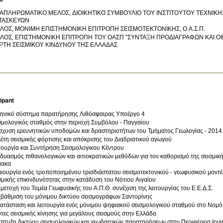
ΑΠΛΗΡΩΜΑΤΙΚΟ ΜΕΛΟΣ, ΔΙΟΙΚΗΤΙΚΟ ΣΥΜΒΟΥΛΙΟ ΤΟΥ ΙΝΣΤΙΤΟΥΤΟΥ ΤΕΧΝΙΚΗΣ
ΤΑΣΚΕΥΩΝ
ΜΕΛΟΣ, ΜΟΝΙΜΗ ΕΠΙΣΤΗΜΟΝΙΚΗ ΕΠΙΤΡΟΠΗ ΣΕΙΣΜΟΤΕΚΤΟΝΙΚΗΣ, Ο.Α.Σ.Π.
 ΕΠΙΣΤΗΜΟΝΙΚΗ ΕΠΙΤΡΟΠΗ ΤΟΥ ΟΑΣΠ "ΣΥΝΤΑΞΗ ΠΡΟΔΙΑΓΡΑΦΩΝ ΚΑΙ ΟΙΚΟΝΟΜΙΚΟΥ ΠΡΟΥΠΟΛΟΓΙΣΜΟΥ ΤΟΥ
ΡΤΗ ΣΕΙΣΜΙΚΟΥ ΚΙΝΔΥΝΟΥ ΤΗΣ ΕΛΛΑΔΑΣ
ipant
ηνικό σύστημα παρατήρησης Λιθόσφαιρας Υποέργο 4
σμολογικός σταθμός στην περιοχή Συμβόλου - Παγγαίου
σχυση ερευνητικών υποδομών και δραστηριοτήτων του Τμήματος Γεωλογίας - 2014
Μελέτη σεισμικής φόρτισης και απόκρισης του Διαδριατικού αγωγού
τουργία και Συντήρηση Σεισμολογικου Κέντρου
δυασμός πιθανολογικών και αιτιοκρατικών μεθόδων για τον καθορισμό της σεισμικής
μακα
ιουργία ενός τροποποιημένου τρισδιάστατου σεισμοτεκτονικού - γεωφυσικού μοντέλο
σμικής επικινδυνότητας στην κατάδυση του Νότιου Αιγαίου
μετοχή του Τομέα Γεωφυσικής του Α.Π.Θ. συνέχιση της λειτουργίας του Ε.Ε.Δ.Σ.
βάθμιση του μόνιμου δικτύου σεισμογράφων Σαντορίνης
ατάσταση και λειτουργία ενός μόνιμου ψηφιακού σεισμολογικού σταθμού στο Νομό 
τες σεισμικής κίνησης για μεγάλους σεισμούς στην Ελλάδα
πτυξη δικτύου σεισμολογικών και γεωδαιτικών παρατηρήσεων στην Περιφέρεια Ιον