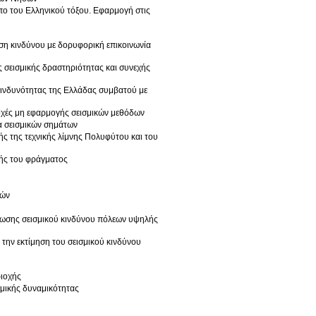
ο του Ελληνικού τόξου. Εφαρμογή στις
ση κινδύνου με δορυφορική επικοινωνία
σεισμικής δραστηριότητας και συνεχής
ικινδυνότητας της Ελλάδας συμβατού με
οχές μη εφαρμογής σεισμικών μεθόδων
α σεισμικών σημάτων
ής της τεχνικής λίμνης Πολυφύτου και του
χής του φράγματος
νών
ωσης σεισμικού κινδύνου πόλεων υψηλής
την εκτίμηση του σεισμικού κινδύνου
ριοχής
μικής δυναμικότητας