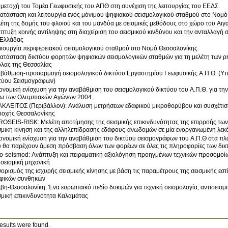
μετοχή του Τομέα Γεωφυσικής του ΑΠΘ στη συνέχιση της λειτουργίας του ΕΕΔΣ.
ατάσταση και λειτουργία ενός μόνιμου ψηφιακού σεισμολογικού σταθμού στο Νομό
έτη της δομής του φλοιού και του μανδύα με σεισμικές μεθόδους στο χώρο του Αιγα
πτυξη κοινής αντίληψης στη διαχείριση του σεισμικού κινδύνου και την ανταλλαγή
 Ελλάδας
ιουργία περιφερειακού σεισμολογικού σταθμού στο Νομό Θεσσαλονίκης
ατάσταση δικτύου φορητών ψηφιακών σεισμολογικών σταθμών για τη μελέτη των ρ
λας της Θεσσαλίας
βάθμιση-προσαρμογή σεισμολογικού δικτύου Εργαστηρίου Γεωφυσικής Α.Π.Θ. (Υπ
τύου Σεισμογράφων)
ονομική ενίσχυση για την αναβάθμιση του σεισμολογικού δικτύου του Α.Π.Θ. για τη
ω των Ολυμπιακών Αγώνων 2004
ΚΛΕΙΤΟΣ (Περιβάλλον): Ανάλυση μετρήσεων εδαφικού μικροθορύβου και συσχέτιση
ιοχής Θεσσαλονίκης
OSEIS-RISK: Μελέτη αποτίμησης της σεισμικής επικινδυνότητας της επιρροής τω
σμική κίνηση και της αλληλεπίδρασης εδάφους-ανωδομών σε μία ενοργανωμένη λεκ
ονομική ενίσχυση για την αναβάθμιση του δικτύου σεισμογράφων του Α.Π.Θ στα πλ
 θα παρέχουν άμεση πρόσβαση όλων των φορέων σε όλες τις πληροφορίες των δικ
o-seismod: Ανάπτυξη και πειραματική αξιολόγηση προηγμένων τεχνικών προσομοίωσ
ισεισμική μηχανική
ορισμός της ισχυρής σεισμικής κίνησης με βάση τις παραμέτρους της σεισμικής εσ
φικών συνθηκών
βη-Θεσσαλονίκη: Ένα ευρωπαϊκό πεδίο δοκιμών για τεχνική σεισμολογία, αντισεισμι
σμική επικινδυνότητα Καλαμάτας
esults were found.