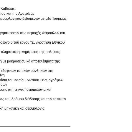
 Καβάλας.
ίου και της Ανατολίας
 σεισμολογικών δεδομένων μεταξύ Τουρκίας
ηγματώσεων στις περιοχές Φαρσάλων και
οέργο 6 του έργου "Συγκρότηση Εθνικού
ν πληρέστερη ενημέρωση της πoλιτείας
 με μακροσεισμικά αποτελέσματα της
ν εδαφικών τοπικών συνθηκών στη
άνη
αίσια του ενιαίου Δικτύου Σεισμογράφων
τύων
ης στη τεχνική σεισμολογία και
τίας του δρόμου διάδοσης και των τοπικών
κή μηχανική και σεισμολογία