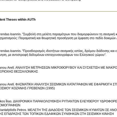
dent Theses within AUTh
rendas Ioannis. "Συμβολή στη μελέτη παραμέτρων που διαμορφώνουν τη σεισμική κ
χηματισμούς: Πειραματική και θεωρητική προσέγγιση με έμφαση στο πεδίο δοκιμώ
rendas Ioannis. "Προσδιορισμός ιδιοτήτων σεισμικής εστίας, δρόμου διάδοσης και
ίνηση, με αντιστροφή δεδομένων επιταχυνσιογράφων του Ελληνικού χώρου".
anou Aretī. ΑΝΑΛΥΣΗ ΜΕΤΡΗΣΕΩΝ ΜΙΚΡΟΘΟΡΥΒΟΥ ΚΑΙ ΣΥΣΧΕΤΙΣΗ ΜΕ ΜΑΚΡ
ΕΡΙΟΧΗΣ ΘΕΣΣΑΛΟΝΙΚΗΣ
anou Aretī. ΦΑΣΜΑΤΙΚΗ ΑΝΑΛΥΣΗ ΣΕΙΣΜΙΚΩΝ ΚΑΤΑΓΡΑΦΩΝ ΜΕ ΕΦΑΡΜΟΓΗ Σ
ΕΙΣΜΟΥ ΚΟΖΑΝΗΣ-ΓΡΕΒΕΝΩΝ (1995)
ikos Īlias. ΔΙΑΧΡΟΝΙΚΗ ΠΑΡΑΚΟΛΟΥΘΗΣΗ ΡΥΠΑΝΤΩΝ ΕΛΕΥΘΕΡΟΥ ΥΔΡΟΦΟΡ
ΟΜΟΓΡΑΦΙΩΝ
riantafyllidīs Petros. ΜΕΛΕΤΗ ΤΗΣ ΔΙΑΔΟΣΗΣ ΤΩΝ ΣΕΙΣΜΙΚΩΝ ΚΥΜΑΤΩΝ ΣΕ 
ΗΣ ΕΠΙΔΡΑΣΗΣ ΤΩΝ ΤΟΠΙΚΩΝ ΕΔΑΦΙΚΩΝ ΣΥΝΘΗΚΩΝ ΣΤΗ ΣΕΙΣΜΙΚΗ ΚΙΝΗΣΗ