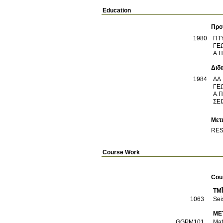
Education
Προ
1980
ΠΤ
ΓΕ
Α.Π
Διδ
1984
ΔΔ
ΓΕ
Α.Π
ΣΕ
Μετ
RES
Course Work
Cou
TM
1063
Sei
ME
GGPM101
Mat