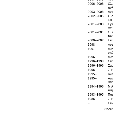
2006–2008
Ολο
πόλ
2003–2008
Ανα
2002–2005
Σύσ
και
2001–2003
Εγκ
ενη
2001–2001
Συλ
τον
2000–2002
Γεω
1998–
Αυτ
1997–
Μελ
υπό
1996–
Μελ
1996–1998
Σει
1996–1996
Σει
1996–
Σει
1995–
Ανα
1995–
Aut
σει
1994–1996
Μελ
ενε
1993–1995
Παρ
1986–
Σει
–
Θεω
Coord