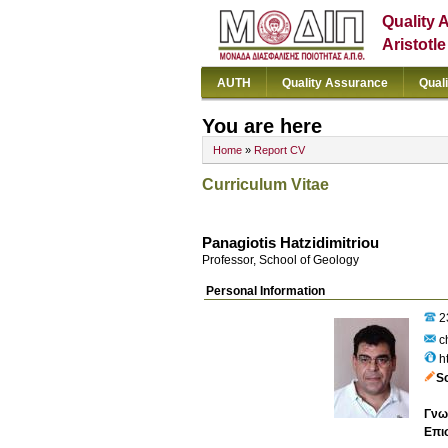
Quality 
Aristotl
AUTH
Quality Assurance
Qual
You are here
Home
»
Report CV
Curriculum Vitae
Panagiotis Hatzidimitriou
Professor, School of Geology
Personal Information
2
ch
h
S
Γνω
Επι