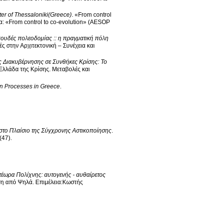
ter of Thessaloniki(Greece)
.
«From control
rom control to co-evolution» (AESOP
πουδές πολεοδομίας :: η πραγματική πόλη
ς στην Αρχιτεκτονική – Συνέχεια και
ής Διακυβέρνησης σε Συνθήκες Κρίσης: Το
Ελλάδα της Κρίσης
.
Μεταβολές και
n Processes in Greece
.
 στο Πλαίσιο της Σύγχρονης Αστικοποίησης
.
(47)
.
τέωρα Πολίχνης: αυτογενής - αυθαίρετος
ση από Ψηλά
.
Επιμέλεια:Κωστής