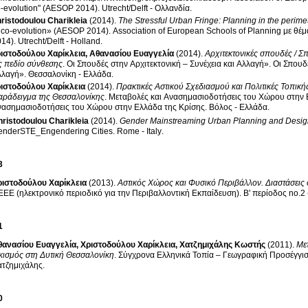
co-evolution" (AESOP 2014)
.
Utrecht/Delft - Ολλανδία
.
ristodoulou Charikleia
(2014)
.
The Stressful Urban Fringe: Planning in the perime
 co-evolution» (AESOP 2014)
.
Association of European Schools of Planning με θέμα: «F
014)
.
Utrecht/Delft - Holland
.
ιστοδούλου Χαρίκλεια
,
Αθανασίου Ευαγγελία
(2014)
.
Αρχιτεκτονικές σπουδές / Σ
ς πεδίο σύνθεσης
.
Οι Σπουδές στην Αρχιτεκτονική – Συνέχεια και Αλλαγή»
.
Οι Σπουδέ
λλαγή»
.
Θεσσαλονίκη - Ελλάδα
.
ιστοδούλου Χαρίκλεια
(2014)
.
Πρακτικές Αστικού Σχεδιασμού και Πολιτικές Τοπικ
αράδειγμα της Θεσσαλονίκης
.
Μεταβολές και Ανασημασιοδοτήσεις του Χώρου στην 
νασημασιοδοτήσεις του Χώρου στην Ελλάδα της Κρίσης
.
Βόλος - Ελλάδα
.
ristodoulou Charikleia
(2014)
.
Gender Mainstreaming Urban Planning and Desig
enderSTE_Engendering Cities
.
Rome - Italy
.
3
ριστοδούλου Χαρίκλεια
(2013)
.
Αστικός Χώρος και Φυσικό Περιβάλλον. Διαστάσεις
ΕΕ (ηλεκτρονικό περιοδικό για την Περιβαλλοντική Εκπαίδευση)
.
Β' περίοδος no.2 
1
θανασίου Ευαγγελία
,
Χριστοδούλου Χαρίκλεια
,
Χατζημιχάλης Κωστής
(2011)
.
Με
κισμός στη Δυτική Θεσσαλονίκη
.
Σύγχρονα Ελληνικά Τοπία – Γεωγραφική Προσέγγι
ατζημιχάλης
.
0