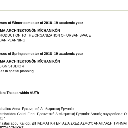
rses of Winter semester of 2018–19 academic year
ĪMA ARCΗITEKTONŌN MĪCΗANIKŌN
TRODUCTION TO THE ORGANIZATION OF URBAN SPACE
BAN PLANNING
rses of Spring semester of 2018–19 academic year
ĪMA ARCΗITEKTONŌN MĪCΗANIKŌN
SIGN STUDIO 4
ues in spatial planning
dent Theses within AUTh
abaitou Anna. Ερευνητική Διπλωματική Εργασία
archaridou Galini-Eirini. Ερευνητική Διπλωματική Εργασία: Αστικές συγκρούσεις: Ο
017
nastasiadou Kaliopi. ΔΙΠΛΩΜΑΤΙΚΗ ΕΡΓΑΣΙΑ ΣΧΕΔΙΑΣΜΟΥ: ΑΝΑΠΛΑΣΗ ΤΜΗΜΑ
ΕΣΣΑΛΟΝΙΚΗΣ