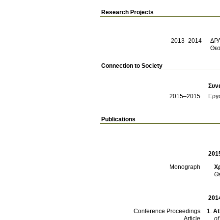
Research Projects
2013–2014
ΔΡΑ
Θεσ
Connection to Society
Συν
2015
–2015
Εργα
Publications
201
Χ
Monograph
Θ
201
At
Conference Proceedings
of
Article