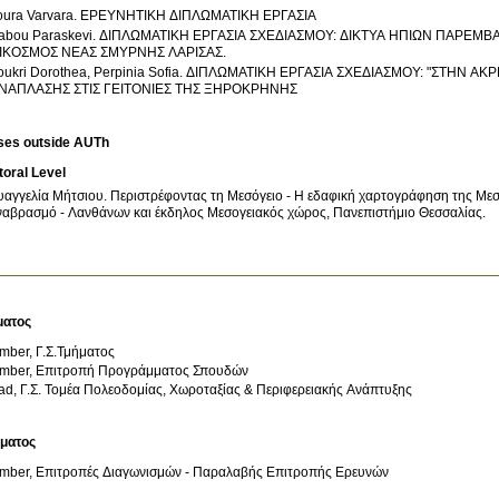
oura Varvara. ΕΡΕΥΝΗΤΙΚΗ ΔΙΠΛΩΜΑΤΙΚΗ ΕΡΓΑΣΙΑ
abou Paraskevi. ΔΙΠΛΩΜΑΤΙΚΗ ΕΡΓΑΣΙΑ ΣΧΕΔΙΑΣΜΟΥ: ΔΙΚΤΥΑ ΗΠΙΩΝ ΠΑΡΕΜΒΑ
ΙΚΟΣΜΟΣ ΝΕΑΣ ΣΜΥΡΝΗΣ ΛΑΡΙΣΑΣ.
oukri Dorothea, Perpinia Sofia. ΔΙΠΛΩΜΑΤΙΚΗ ΕΡΓΑΣΙΑ ΣΧΕΔΙΑΣΜΟΥ: "ΣΤΗΝ
ΝΑΠΛΑΣΗΣ ΣΤΙΣ ΓΕΙΤΟΝΙΕΣ ΤΗΣ ΞΗΡΟΚΡΗΝΗΣ
ses outside AUTh
oral Level
υαγγελία Μήτσιου
.
Περιστρέφοντας τη Μεσόγειο - Η εδαφική χαρτογράφηση της Μεσο
ναβρασμό - Λανθάνων και έκδηλος Μεσογειακός χώρος, Πανεπιστήμιο Θεσσαλίας
.
ματος
mber, Γ.Σ.Τμήματος
mber, Επιτροπή Προγράμματος Σπουδών
d, Γ.Σ. Τομέα Πολεοδομίας, Χωροταξίας & Περιφερειακής Ανάπτυξης
ύματος
mber, Επιτροπές Διαγωνισμών - Παραλαβής Επιτροπής Ερευνών