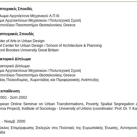
πτυχιακές Σπουδές
λωμα Αρχιτέκτονα Μηχανικού Α.Π.Θ.
μα Αρχιτεκτόνων Μηχανικών / Πολυτεχνική Σχολή
στοτέλειο Πανεπιστήμιο Θεσσαλονίκης
Greece
απτυχιακές Σπουδές
ter of Arts in Urban Design
nt Center for Urban Design / School of Architecture & Planning
ord Brookes University
Great Britain
ακτορικό Δίπλωμα
ακτορικό Δίπλωμα
μα Αρχιτεκτόνων Μηχανικών / Πολυτεχνική Σχολή
στοτέλειο Πανεπιστήμιο Θεσσαλονίκης
Greece
έας Πολεοδομίας, Χωροταξίας και Περιφερειακής Ανάπτυξης
εκπαίδευση
pean Online Seminar on Urban Transformations, Poverty, Spatial Segregation a
Κύκλος Επιμόρφωσης Στελεχών στις Πολιτικές της Ευρωπαϊκής Ένωσης, Αντιπροσ
άδα