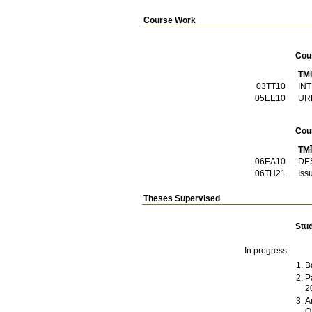
Course Work
Cou
TM
03TT10
IN
05EE10
UR
Cou
TM
06EA10
DE
06TH21
Iss
Theses Supervised
Stu
In progress
B
P
2
A
Θ