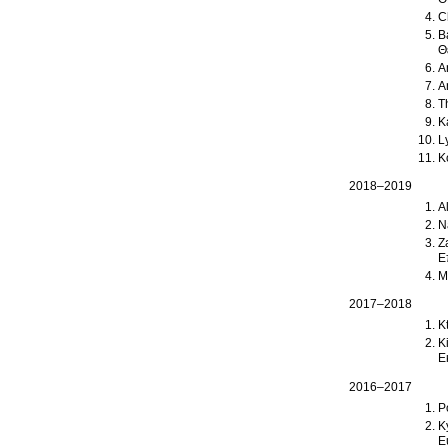
C
B
Θ
A
A
T
K
L
K
2018–2019
A
N
Z
Ε
M
2017–2018
K
K
Ε
2016–2017
P
K
Ε