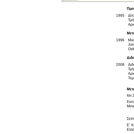
Προ
1995
Δίπ
Τμή
Αρι
Μετ
1996
Μas
Joi
Oxf
Διδ
2008
Διδ
Τμή
Αρι
Τομ
Μετ
Euro
Ε’ 
Ελλ