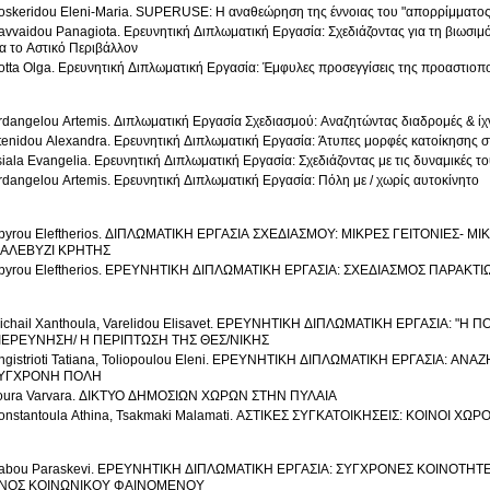
oskeridou Eleni-Maria. SUPERUSE: Η αναθεώρηση της έννοιας του "απορρίμματος"
vvaidou Panagiota. Ερευνητική Διπλωματική Εργασία: Σχεδιάζοντας για τη βιωσιμότητα: Ευρωπαϊκές Πολιτικές και Π
ια το Αστικό Περιβάλλον
otta Olga. Ερευνητική Διπλωματική Εργασία: Έμφυλες προσεγγίσεις της προαστιοπ
Ardangelou Artemis. Διπλωματική Εργασία Σχεδιασμού: Αναζητώντα
tenidou Alexandra. Ερευνητική Διπλωματική Εργασία: Άτυπες μορφές κατοίκησης 
siala Evangelia. Ερευνητική Διπλωματική Εργασία: Σχεδιάζοντας με τις δυναμικές το
Ardangelou Artemis. Ερευνητική Διπλωματική Εργασία: Πόλη με / χωρίς αυτοκίνητο
pyrou Eleftherios. ΔΙΠΛΩΜΑΤΙΚΗ ΕΡΓΑΣΙΑ ΣΧΕΔΙΑΣΜΟΥ: ΜΙΚΡΕΣ ΓΕΙΤΟΝΙΕΣ- Μ
ΑΛΕΒΥΖΙ ΚΡΗΤΗΣ
pyrou Eleftherios. ΕΡΕΥΝΗΤΙΚΗ ΔΙΠΛΩΜΑΤΙΚΗ ΕΡΓΑΣΙΑ: ΣΧΕΔΙΑΣΜΟΣ ΠΑΡΑΚΤ
ichail Xanthoula, Varelidou Elisavet. ΕΡΕΥΝΗΤΙΚΗ ΔΙΠΛΩΜΑΤΙΚΗ ΕΡΓΑΣΙΑ: "
ΙΕΡΕΥΝΗΣΗ/ Η ΠΕΡΙΠΤΩΣΗ ΤΗΣ ΘΕΣ/ΝΙΚΗΣ
ngistrioti Tatiana, Toliopoulou Eleni. ΕΡΕΥΝΗΤΙΚΗ ΔΙΠΛΩΜΑΤΙΚΗ ΕΡΓΑΣΙΑ: 
ΥΓΧΡΟΝΗ ΠΟΛΗ
oura Varvara. ΔΙΚΤΥΟ ΔΗΜΟΣΙΩΝ ΧΩΡΩΝ ΣΤΗΝ ΠΥΛΑΙΑ
onstantoula Athina, Tsakmaki Malamati. ΑΣΤΙΚΕΣ ΣΥΓΚΑΤΟΙΚΗΣΕΙΣ: ΚΟΙΝΟΙ ΧΩ
abou Paraskevi. ΕΡΕΥΝΗΤΙΚΗ ΔΙΠΛΩΜΑΤΙΚΗ ΕΡΓΑΣΙΑ: ΣΥΓΧΡΟΝΕΣ ΚΟΙΝΟΤΗΤΕΣ ''INTRA MUR
ΝΟΣ ΚΟΙΝΩΝΙΚΟΥ ΦΑΙΝΟΜΕΝΟΥ