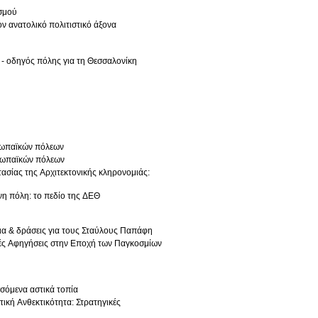
ασμού
ν ανατολικό πολιτιστικό άξονα
ι - οδηγός πόλης για τη Θεσσαλονίκη
υρωπαϊκών πόλεων
υρωπαϊκών πόλεων
τασίας της Αρχιτεκτονικής κληρονομιάς:
νη πόλη: το πεδίο της ΔΕΘ
έδια & δράσεις για τους Σταύλους Παπάφη
ικές Αφηγήσεις στην Εποχή των Παγκοσμίων
σσόμενα αστικά τοπία
τική Ανθεκτικότητα: Στρατηγικές