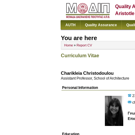
Quality 
Aristotl
AUTH
Quality Assurance
Qual
You are here
Home
»
Report CV
Curriculum Vitae
Charikleia Christodoulou
Assistant Professor, School of Architecture
Personal Information
2
ch
Γνω
Επι
Education