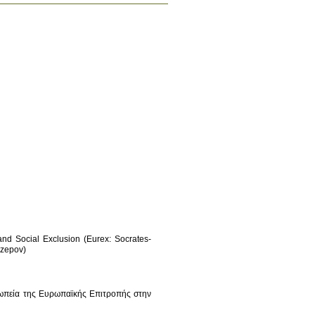
nd Social Exclusion (Eurex: Socrates-
ωπεία της Ευρωπαϊκής Επιτροπής στην 