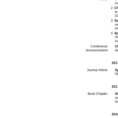
Ch
to
2
Χρ
ω
Α
Χρ
Π
Α
Ch
Conference
G
Announcement
201
Χ
Journal Article
ΠΕ
201
Α
Book Chapter
οι
Χ
201