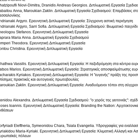
hatzipoufli Niovi-Dimitra, Dranidis Andreas Georgios. Διπλωματική Εργασία Σχεδι
abaitou Anna, Maroukian Zaklin. Διπλωματική Εργασία Σχεδιασμού: Επεμβάσεις στο
εσσαλονίκης
ndrianaki Argyro. Ερευνητική Διπλωματική Εργασία: Σύγχρονη αστική περιήγηση
ndrianaki Argyro, Sarri Sofia. Διπλωματική Εργασία Σχεδιασμού: Βιωματικό παιχνίδ
heologou Stefanos. Ερευνητική Διπλωματική Εργασία
aprara Maria Anna. Διπλωματική Εργασία Σχεδιασμού
ymperi Theodora. Ερευνητική Διπλωματική Εργασία
ontou Christina. Ερευνητική Διπλωματική Εργασία
lhathwa Vassilis. Ερευνητική Διπλωματική Εργασία: Η πεζοδρόμηση στα κέντρα ε
atsos Marios. Ερευνητική Διπλωματική Εργασία: Στρατηγικές αποσφαλμάτωσης ε
acharakis Kyriakos. Ερευνητική Διπλωματική Εργασία: Η ''ευγενής'' πράξη της προσ
πίσημες πρακτικές και αυτογενείς πρωτοβουλίες
aroukian Zaklin. Ερευνητική Διπλωματική Εργασία: Αναδυόμενοι τόποι στη σύγχρο
tenidou Alexandra. Διπλωματική Εργασία Σχεδιασμού: ''ο χορός της γειτονιάς'': σχ
ioses Ioannis. Ερευνητική Διπλωματική Εργασία: Branding the Nation: Αρχιτεκτον
κθέσεων
orfyriadi Eleftheria, Symeonidou Chara, Tsiala Evangelia. Υδρογραφίες για εναλλα
yriakidou Maria-Kyriaki. Ερευνητική Διπλωματική Εργασία: Κλιματική Αλλαγή και Ασ
υρωπαϊκές πόλεων