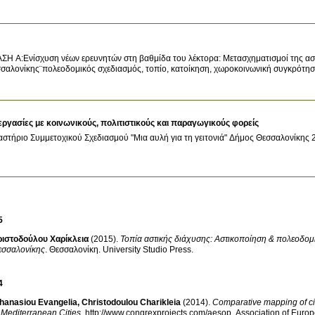
ΣΗ Α:Ενίσχυση νέων ερευνητών στη βαθμίδα του λέκτορα: Μετασχηματισμοί της αστ
σαλονίκης¨πολεοδομικός σχεδιασμός, τοπίο, κατοίκηση, χωροκοινωνική συγκρότη
εργασίες με κοινωνικούς, πολιτιστικούς και παραγωγικούς φορείς
στήριο Συμμετοχικού Σχεδιασμού "Μια αυλή για τη γειτονιά"
Δήμος Θεσσαλονίκης
5
ριστοδούλου Χαρίκλεια
(2015)
.
Τοπία αστικής διάχυσης: Αστικοποίηση & πολεοδομ
εσσαλονίκης
.
Θεσσαλονίκη
.
University Studio Press
.
4
hanasiou Evangelia
,
Christodoulou Charikleia
(2014)
.
Comparative mapping of city
 Mediterranean Cities
.
http://www.congrexprojects.com/aesop
.
Association of Europ