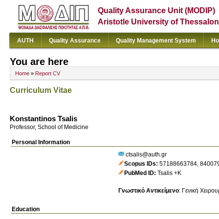
Quality Assurance Unit (MODIP)
Aristotle University of Thessalon
AUTH
Quality Assurance
Quality Management System
Ho
You are here
Home
»
Report CV
Curriculum Vitae
Konstantinos Tsalis
Professor, School of Medicine
Personal Information
ctsalis@auth.gr
Scopus IDs
57188663784
,
84007
PubMed ID
Tsalis +K
Γνωστικό Αντικείμενο
:
Γενική Χειρου
Education