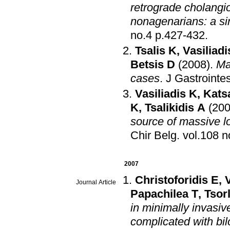
retrograde cholangio
nonagenarians: a sin
no.4 p.427-432
.
Tsalis K
,
Vasiliadi
Betsis D
(2008)
.
Ma
cases
.
J Gastrointes
Vasiliadis K
,
Kats
K
,
Tsalikidis A
(200
source of massive lo
Chir Belg
.
2007
Christoforidis E
,
Journal Article
Papachilea T
,
Tsorl
in minimally invasiv
complicated with bi