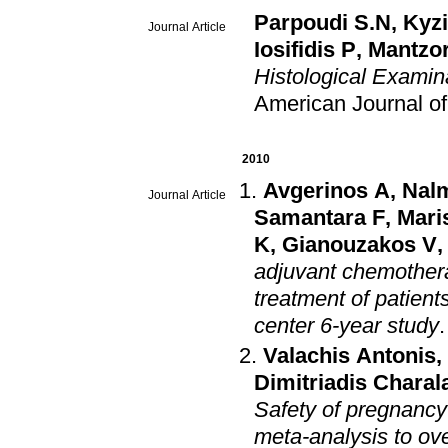
Parpoudi S.N
,
Kyzi
Journal Article
Iosifidis P
,
Mantzor
Histological Examin
American Journal o
2010
Avgerinos A
,
Nalm
Journal Article
Samantara F
,
Mari
K
,
Gianouzakos V
,
adjuvant chemothera
treatment of patient
center 6-year study
Valachis Antonis
,
Dimitriadis Chara
Safety of pregnancy
meta-analysis to ov