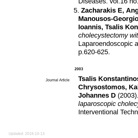
Diseases
.
Zacharakis E
,
Ang
Manousos-Georgi
Ioannis
,
Tsalis Kon
cholecystectomy wit
Laparoendoscopic a
p.620-625
.
2003
Tsalis Konstantino
Journal Article
Chrysostomos
,
Ka
Johannes D
(2003)
laparoscopic chole
Interventional Tech
Updated: 2018-10-13