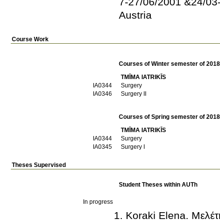
7-27/06/2001 &24/03-
Austria
Course Work
Courses of Winter semester of 201
TMĪMA IATRIKĪS
ΙΑ0344
Surgery
ΙΑ0346
Surgery II
Courses of Spring semester of 201
TMĪMA IATRIKĪS
ΙΑ0344
Surgery
ΙΑ0345
Surgery I
Theses Supervised
Student Theses within AUTh
In progress
Koraki Elena. Μελέ