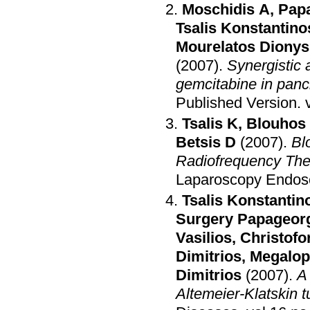
Moschidis A
,
Pap
Tsalis Konstantino
Mourelatos Dionys
(2007)
.
Synergistic a
gemcitabine in panc
Published Version
.
Tsalis K
,
Blouhos
Betsis D
(2007)
.
Bl
Radiofrequency The
Laparoscopy Endos
Tsalis Konstantin
Surgery Papageorg
Vasilios
,
Christofo
Dimitrios
,
Megalop
Dimitrios
(2007)
.
A
Altemeier-Klatskin 