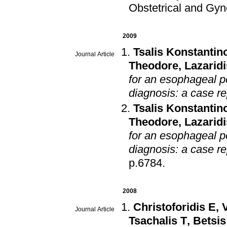
Obstetrical and Gyn
2009
Tsalis Konstantin
Journal Article
Theodore
,
Lazarid
for an esophageal pe
diagnosis: a case re
Tsalis Konstantin
Theodore
,
Lazarid
for an esophageal pe
diagnosis: a case rep
p.6784
.
2008
Christoforidis E
,
Journal Article
Tsachalis T
,
Betsis