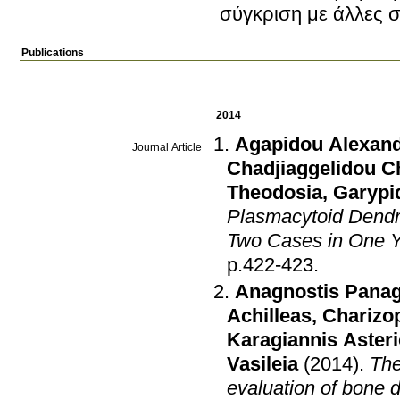
σύγκριση με άλλες σ
Publications
2014
Agapidou Alexan
Journal Article
Chadjiaggelidou Ch
Theodosia
,
Garypi
Plasmacytoid Dendri
Two Cases in One 
p.422-423
.
Anagnostis Panag
Achilleas
,
Charizo
Karagiannis Aster
Vasileia
(2014)
.
The
evaluation of bone 