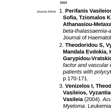
2004
Perifanis Vasileio
Journal Article
Sofia
,
Tziomalos K
Athanasiou-Metaxa
beta-thalassaemia-a
Journal of Haemato
Theodoridou S
,
V
Mandala Evdokia
,
Garypidou-Vratskid
factor and vascular 
patients with polyc
p.170-171
.
Venizelos I
,
Theod
Vasileios
,
Vyzantia
Vasileia
(2004)
.
Acu
Myeloma
.
Leukemi