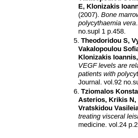
E
,
Klonizakis Ioan
(2007)
.
Bone marrow 
polycythaemia vera
no.supl 1 p.458
.
Theodoridou S
,
V
Vakalopoulou Sofi
Klonizakis Ioannis
VEGF levels are rel
patients with polyc
Journal
.
Tziomalos Konsta
Asterios
,
Krikis N
,
Vratskidou Vasilei
treating visceral le
medicine
.
vol.2