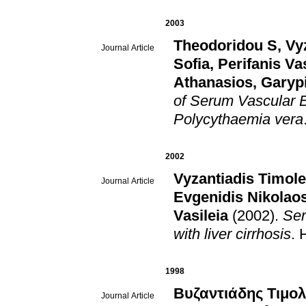
2003
Theodoridou S
,
Vy
Journal Article
Sofia
,
Perifanis Va
Athanasios
,
Garypi
of Serum Vascular E
Polycythaemia vera
2002
Vyzantiadis Timole
Journal Article
Evgenidis Nikolao
Vasileia
(2002)
.
Ser
with liver cirrhosis
.
1998
Βυζαντιάδης Τιμολ
Journal Article