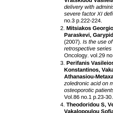
Vratskidou Vasilei
delivery with adminis
severe factor XI def
no.3 p.222-224
.
Mitsiakos Georgi
Paraskevi
,
Garypid
(2007)
.
Is the use o
retrospective series
Oncology
.
Perifanis Vasileio
Konstantinos
,
Vaka
Athanasiou-Metaxa
zoledronic acid on m
osteoporotic patien
Vol.86 no.1 p.23-30
.
Theodoridou S
,
Ve
Vakalopoulou Sofi