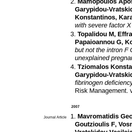
Mamopoulos Apos
Garypidou-Vratskid
Konstantinos
,
Kara
with severe factor X
Topalidou M
,
Effr
Papaioannou G
,
Ko
but not the intron 
unexplained pregna
Tziomalos Konsta
Garypidou-Vratskid
fibrinogen deficienc
Risk Management
.
2007
Mavromatidis Geo
Journal Article
Goutzioulis F
,
Vosn