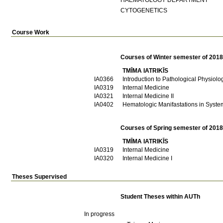
CYTOGENETICS
Course Work
Courses of Winter semester of 201
TMĪMA IATRIKĪS
IA0366
Introduction to Pathological Physiolo
ΙΑ0319
Internal Medicine
ΙΑ0321
Internal Medicine II
ΙΑ0402
Hematologic Manifastations in Syste
Courses of Spring semester of 201
TMĪMA IATRIKĪS
ΙΑ0319
Internal Medicine
ΙΑ0320
Internal Medicine I
Theses Supervised
Student Theses within AUTh
In progress