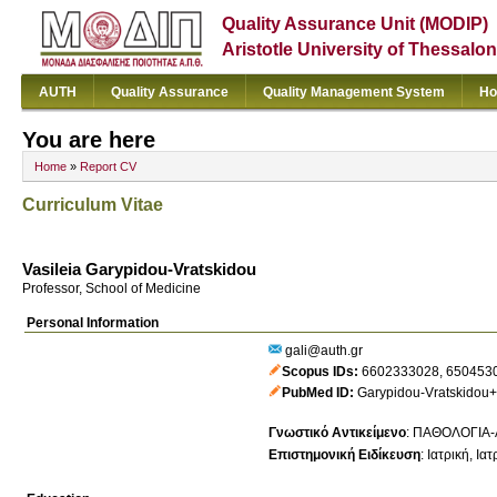
Quality Assurance Unit (MODIP)
Aristotle University of Thessalon
AUTH
Quality Assurance
Quality Management System
Ho
You are here
Home
»
Report CV
Curriculum Vitae
Vasileia Garypidou-Vratskidou
Professor, School of Medicine
Personal Information
gali@auth.gr
Scopus IDs
6602333028
,
650453
PubMed ID
Garypidou-Vratskidou
Γνωστικό Αντικείμενο
:
ΠΑΘΟΛΟΓΙΑ-
Επιστημονική Ειδίκευση
:
Ιατρική
Ιατ