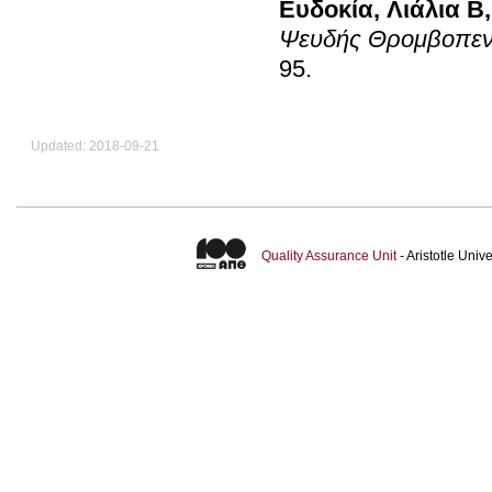
Ευδοκία
,
Λιάλια Β
Ψευδής Θρομβοπενί
95
.
Updated: 2018-09-21
Quality Assurance Unit
- Aristotle Uni