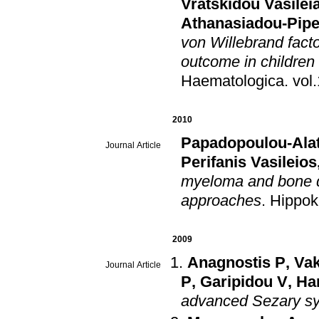
Vratskidou Vasilei
Athanasiadou-Pipe
von Willebrand facto
outcome in children
Haematologica
.
2010
Papadopoulou-Alat
Journal Article
Perifanis Vasileios
myeloma and bone d
approaches
.
Hippok
2009
Anagnostis P
,
Vak
Journal Article
P
,
Garipidou V
,
Ha
advanced Sezary s