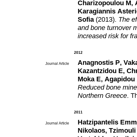
Charizopoulou M
,
Karagiannis Aster
Sofia
(2013)
.
The ef
and bone turnover m
increased risk for fr
2012
Anagnostis P
,
Vak
Journal Article
Kazantzidou E
,
Ch
Moka E
,
Agapidou
Reduced bone minera
Northern Greece
.
T
2011
Hatzipantelis Emm
Journal Article
Nikolaos
,
Tzimouli