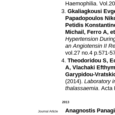
Haemophilia
.
Gkaliagkousi Evg
Papadopoulos Nik
Petidis Konstantin
Michail
,
Ferro A
, e
Hypertension Durin
an Angiotensin II R
vol.27 no.4 p.571
Theodoridou S
,
E
A
,
Vlachaki Efthym
Garypidou-Vratskid
(2014)
.
Laboratory in
thalassaemia
.
Acta
2013
Anagnostis Panagi
Journal Article