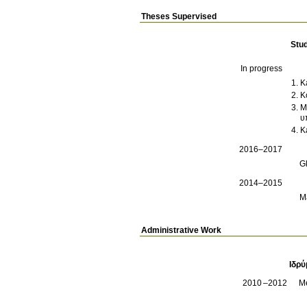
Theses Supervised
Stu
In progress
K
K
M
υ
K
2016–2017
G
2014–2015
M
Administrative Work
Ιδρύ
2010
2012
M