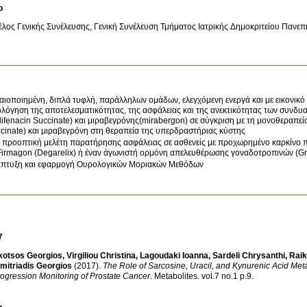
ο
λος Γενικής Συνέλευσης, Γενική Συνέλευση Τμήματος Ιατρικής Δημοκριτείου Πανε
αιοποιημένη, διπλά τυφλή, παράλληλων ομάδων, ελεγχόμενη ενεργά και με εικονικό
ολόγηση της αποτελεσματικότητας, της ασφάλειας και της ανεκτικότητας των συνδυ
lifenacin Succinate) και μιραβεγρόνης(mirabergon) σε σύγκριση με τη μονοθεραπεία
cinate) και μιραβεγρόνη στη θεραπεία της υπερδραστήριας κύστης
 προοπτική μελέτη παρατήρησης ασφάλειας σε ασθενείς με προχωρημένο καρκίνο π
Firmagon (Degarelix) ή έναν άγωνιστή ορμόνη απελευθέρωσης γοναδοτροπινών (
πτυξη και εφαρμογή Ουρολογικών Μοριακών Μεθόδων
7
kotsos Georgios
,
Virgiliou Christina
,
Lagoudaki Ioanna
,
Sardeli Chrysanthi
,
Raik
mitriadis Georgios
(2017)
.
The Role of Sarcosine, Uracil, and Kynurenic Acid Met
ogression Monitoring of Prostate Cancer
.
Metabolites
.
vol.7 no.1 p.9
.