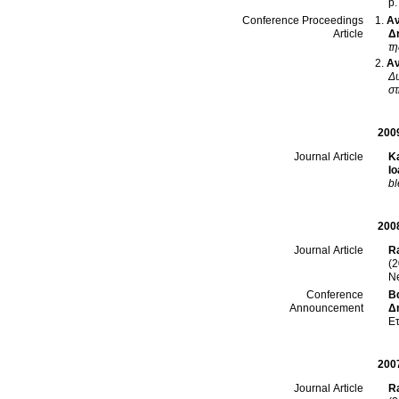
p
Αν
Conference Proceedings
Δ
Article
τη
Αν
Δυ
στ
200
Ka
Journal Article
Io
bl
200
R
Journal Article
(2
N
Β
Conference
Δ
Announcement
Ετ
200
R
Journal Article