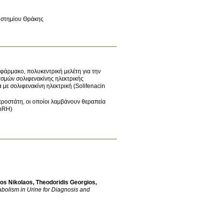
πιστημίου Θράκης
 φάρμακο, πολυκεντρική μελέτη για την
ασμών σολιφενακίνης ηλεκτρικής
 με σολιφενακίνη ηλεκτρική (Solifenacin
ροστάτη, οι οποίοι λαμβάνουν θεραπεία
GnRH)
os Nikolaos
,
Theodoridis Georgios
,
abolism in Urine for Diagnosis and