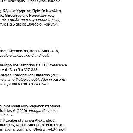
21ο Πανελλήνιο Ουρολογικό Συνέδριο
.
ς
,
Κάρκος Χρήστος
,
Πρίντζα Νικολέτα
,
ας
,
Μπομπορίδης Κωνσταντίνος
,
την εκπαίδευση των φοιτητών Ιατρικής:
νιο Παιδιατρικό Συνέδριο
.
Ιωάννινα,
inou Alexandros
,
Raptis Sotirios A
,
 role of interleukin-6 and leptin
.
Radopoulos Dimitrios
(2011)
.
Prevalence
a
.
vol.43 no.5 p.327-333
.
eorgios
,
Radopoulos Dimitrios
(2011)
.
ife than orthotopic neobladder in patients
hrology
.
vol.43 no.3 p.743-748
.
ni
,
Spanoudi Filio
,
Papakonstantinou
Sotirios A
(2010)
.
Vinegar decreases
vol.33 no.2 p.e27
.
i
,
Papakonstantinou Alexandros
,
ofanis C
,
Raptis Sotirios A
, et al
(2010)
.
ernational Journal of Obesity
.
vol.34 no.4