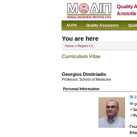
Quality 
Aristotl
AUTH
Quality Assurance
Qual
You are here
Home
»
Report CV
Curriculum Vitae
Georgios Dimitriadis
Professor, School of Medicine
Personal Information
2
g
S
P
Γνω
Επι