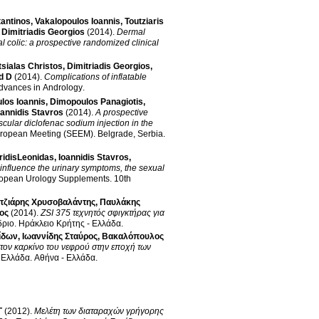
tantinos
,
Vakalopoulos Ioannis
,
Toutziaris
,
Dimitriadis Georgios
(2014)
.
Dermal
al colic: a prospective randomized clinical
tsialas Christos
,
Dimitriadis Georgios
,
d D
(2014)
.
Complications of inflatable
dvances in Andrology
.
los Ioannis
,
Dimopoulos Panagiotis
,
oannidis Stavros
(2014)
.
A prospective
scular diclofenac sodium injection in the
uropean Meeting (SEEM)
.
Belgrade, Serbia
.
ridisLeonidas
,
Ioannidis Stavros
,
nfluence the urinary symptoms, the sexual
opean Urology Supplements
.
10th
τζιάρης Χρυσοβαλάντης
,
Παυλάκης
ος
(2014)
.
ZSI 375 τεχνητός σφιγκτήρας για
δριο
.
Ηράκλειο Κρήτης - Ελλάδα
.
ίδων
,
Ιωαννίδης Σταύρος
,
Βακαλόπουλος
στον καρκίνο του νεφρού στην εποχή των
ν Ελλάδα
.
Αθήνα - Ελλάδα
.
Γ
(2012)
.
Μελέτη των διαταραχών γρήγορης