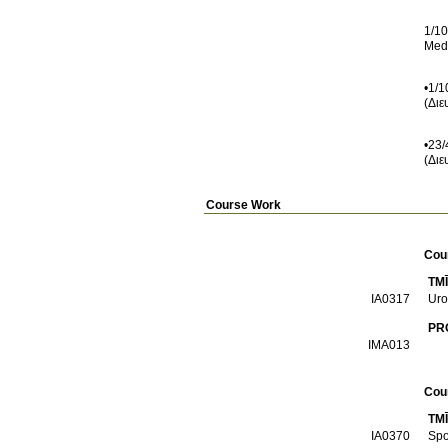
1/10
•1/1
•23/
(Διε
Course Work
Cou
TMĪ
ΙΑ0317
Uro
PR
ΙΜΑ013
Cou
TMĪ
IA0370
Spo