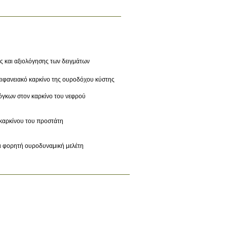
ης και αξιολόγησης των δειγμάτων
πιφανειακό καρκίνο της ουροδόχου κύστης
 όγκων στον καρκίνο του νεφρού
 καρκίνου του προστάτη
αι φορητή ουροδυναμική μελέτη