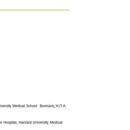
rsity Medical School  Bοστώνη, Η.Π.Α. 
 Hospital, Harvard University Medical 