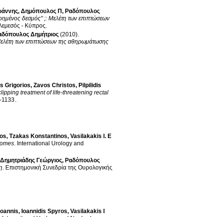
ωάννης
,
Δημόπουλος Π
,
Ραδόπουλος
οημένος δεσμός" ;: Μελέτη των επιπτώσεων
Λεμεσός - Κύπρος
.
αδόπουλος Δημήτριος
(2010)
.
 Μελέτη των επιπτώσεων της αθηρωμάτωσης
s Grigorios
,
Zavos Christos
,
Pilpilidis
ipping treatment of life-threatening rectal
p.1130-1133
.
ros
,
Tzakas Konstantinos
,
Vasilakakis I. E
tcomes
.
International Urology and
Δημητριάδης Γεώργιος
,
Ραδόπουλος
η
.
Επιστημονική Συνεδρία της Ουρολογικής
Ioannis
,
Ioannidis Spyros
,
Vasilakakis I