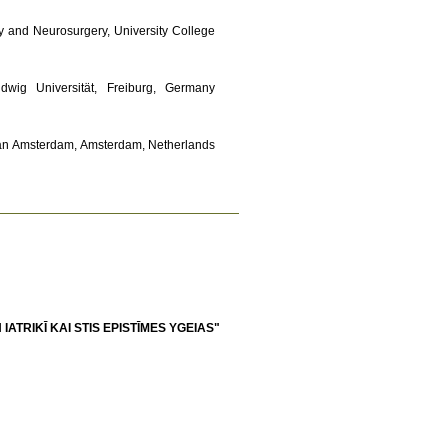
 and Neurosurgery, University College 
udwig Universität, Freiburg, Germany 
van Amsterdam, Amsterdam, Netherlands 
TRIKĪ KAI STIS EPISTĪMES YGEIAS"