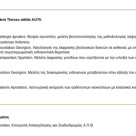
dent Theses within AUTh
allergis Ignatios. Βιοψία προστάτη: μελέτη βελτιστοποίησης της μεθοδολογίας λήψ
oudonas Antonios.
oustakas Georgios. Αξιολόγηση της έκφρασης βιολογικών δεικτών σε ασθενείς με ε
πό συμπληρωματική ενδοκυστική θεραπεία
ampantais Spyridon. Μελέτη έκφρασης γονιδίων που σχετίζονται με την υποξία των
kotsos Georgios. Μελέτη της διακύμανσης ενδογενών μεταβολιτών στην εξέλιξη του
alioris Apostolos. Λειτουργική εκτίμηση των ορθότοπων νεοκύστεων με κλασσική κ
ματος
ember, Επιτροπή Απασχόλησης και Σταδιοδρομίας Α.Π.Θ.