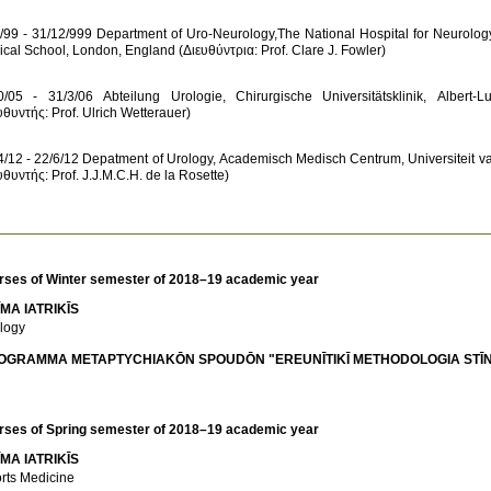
/99 - 31/12/999 Department of Uro-Neurology,The National Hospital for Neurology
0/05 - 31/3/06 Abteilung Urologie, Chirurgische Universitätsklinik, Albert-L
4/12 - 22/6/12 Depatment of Urology, Academisch Medisch Centrum, Universiteit 
υθυντής: Prof. J.J.M.C.H. de la Rosette)
rses of Winter semester of 2018–19 academic year
MA IATRIKĪS
logy
OGRAMMA METAPTYCΗIAKŌN SPOUDŌN "EREUNĪTIKĪ METHODOLOGIA STĪN IA
rses of Spring semester of 2018–19 academic year
MA IATRIKĪS
rts Medicine