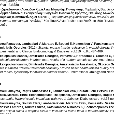
σπερμάτισης στον αστικό πληθυσμό: Αποτελέσματα μιας μελέτης τυχαίου δείγματος
.
θήνα - Ελλάδα
.
τζησεβαστού - Λουκίδου Χαρίκλεια
,
Μπαμίδης Παναγιώτης
,
Ταρλατζής Βασίλειο
ράμμα Δέσποινα
,
Γκουγκούδη Ευαγγελία
,
Πατσιαλάς Χρήστος
,
Παυλίδης Λεωνίδ
ζιόμαλος Κωνσταντίνος
, et al
(2012)
.
Δημιουργία ψηφιακών εικονικών ασθενών για 
αινοτόμο πρόγραμμα "Αριάδνη"
.
50ο Πανελλήνιο Παιδιατρικό Συνέδριο
.
50ο Πανελλή
λλάδα
.
1
trou Panayota
,
Lambadiari V
,
Maratou E
,
Boutati E
,
Komesidou V
,
Papakonstant
mitriadis Georgios
(2011)
.
Skeletal muscle insulin resistance in morbid obesity: the
perimental and Clinical Endocrinology & Diabetes
.
vol.119 no.8 p.484-489
.
kalopoulos Ioannis
,
Dimitriadis Georgios
,
Varnava C
,
Herodotou Y
,
Gkotsos G
,
 ejaculatory disorders in urban men: results of a random-sample survey
.
Andrologi
kalopoulos Ioannis
,
Dimitriadis Georgios
,
Anastasiadis Anastasios
,
Gkotsos G
es intubated uretero-ureterocutaneostomy provide better health-related quality of l
ter radical cystectomy for invasive bladder cancer?
.
International Urology and Nep
0
trou Panayota
,
Raptis Athanasios E
,
Lambadiari Vaia
,
Boutati Eleni
,
Petsiou Ele
ilia
,
Maratou Eirini
,
Economopoulos Theophanis
,
Dimitriadis Georgios
,
Raptis 
stprandial hyperglycemia in patients with type 1 diabetes
.
Diabetes care
.
trou Panayota
,
Boutati Eleni
,
Lambadiari Vaia
,
Maratou Eirini
,
Komesidou Vasilik
idossis Lambros
,
Tountas Nikos
,
Katsilambros Nikolaos K
,
Economopoulos The
tes of lipid fluxes in adipose tissue in vivo after a mixed meal in morbid obesity
.
Int