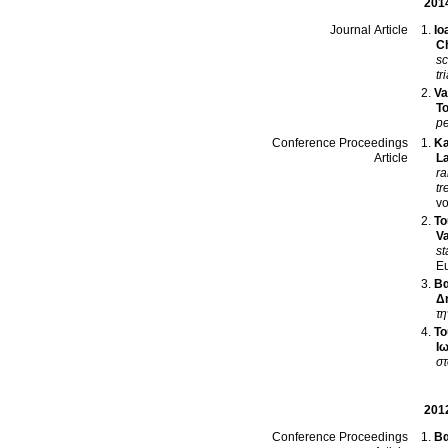
201
Io
Journal Article
C
sc
tri
Va
To
pe
Ka
Conference Proceedings
L
Article
ra
tr
To
Va
Eu
Βα
Δ
τη
Το
Ι
σ
201
Βα
Conference Proceedings