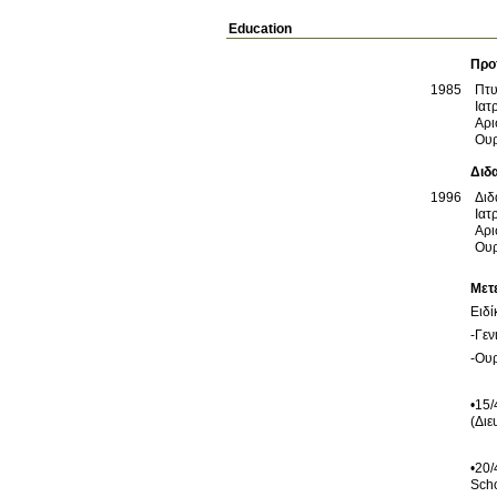
Education
Προ
1985
Πτυ
Ιατ
Αρι
Ουρ
Διδ
1996
Διδ
Ιατ
Αρι
Ουρ
Μετ
•15/
•20/