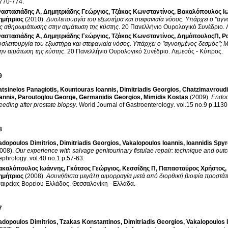
.770-774
.
αστασιάδης Α
,
Δημητριάδης Γεώργιος
,
Τζάκας Κωνσταντίνος
,
Βακαλόπουλος Ι
ημήτριος
(2010)
.
Δυσλειτουργία του εξωστήρα και στεφανιαία νόσος. Υπάρχει ο "αγν
ς αθηρωμάτωσης στην αιμάτωση της κύστης
.
20 Πανελλήνιο Ουρολογικό Συνέδριο
.
αστασιάδης Α
,
Δημητριάδης Γεώργιος
,
Τζάκας Κωνσταντίνος
,
ΔημόπουλοςΠ
,
Ρ
σλειτουργία του εξωστήρα και στεφανιαία νόσος. Υπάρχει ο "αγνοημένος δεσμός";
ην αιμάτωση της κύστης
.
20 Πανελλήνιο Ουρολογικό Συνέδριο
.
Λεμεσός - Κύπρος
.
9
tsinelos Panagiotis
,
Kountouras Ioannis
,
Dimitriadis Georgios
,
Chatzimavroudi
annis
,
Paroutoglou George
,
Germanidis Georgios
,
Mimidis Kostas
(2009)
.
Endocl
eeding after prostate biopsy
.
World Journal of Gastroenterology
.
vol.15 no.9 
8
adopoulos Dimitrios
,
Dimitriadis Georgios
,
Vakalopoulos Ioannis
,
Ioannidis Spy
008)
.
Our experience with salvage genitourinary fistulae repair: technique and ou
ephrology
.
vol.40 no.1 p.57-63
.
ακαλόπουλος Ιωάννης
,
Γκότσος Γεώργιος
,
Κεσσίδης Π
,
Παπασταύρος Χρήστος
,
ημήτριος
(2008)
.
Ασυνήθιστα μεγάλη αιμορραγία μετά από διορθική βιοψία προστάτ
αιρείας Βορείου Ελλάδος
.
Θεσσαλονίκη - Ελλάδα
.
7
adopoulos Dimitrios
,
Tzakas Konstantinos
,
Dimitriadis Georgios
,
Vakalopoulos 