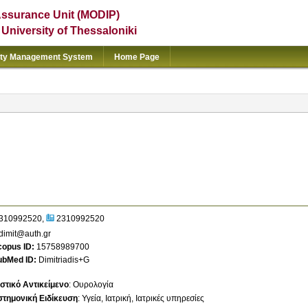
Assurance Unit (MODIP)
e University of Thessaloniki
ity Management System
Home Page
310992520
2310992520
dimit@auth.gr
copus ID
15758989700
ubMed ID
Dimitriadis+G
στικό Αντικείμενο
:
Ουρολογία
στημονική Ειδίκευση
:
Υγεία
Ιατρική
Ιατρικές υπηρεσίες