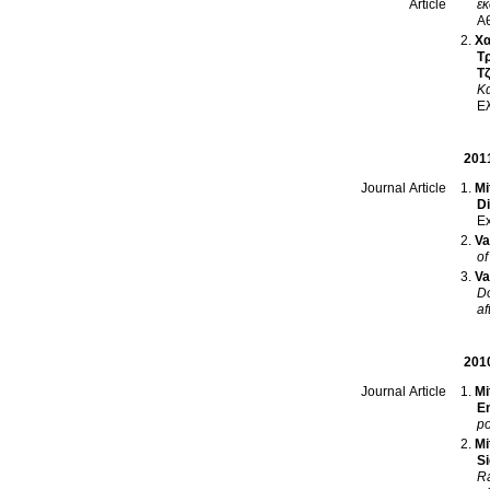
εκ
Article
Α
Χα
Τ
Τ
Κ
Ε
201
Mi
Journal Article
Di
Ex
Va
of
Va
Do
af
201
Mi
Journal Article
Em
po
Mi
S
Ra