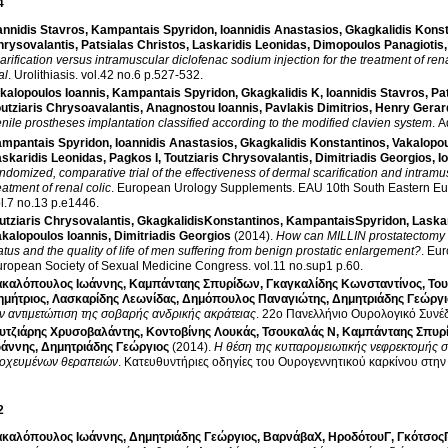
4
annidis Stavros
,
Kampantais Spyridon
,
Ioannidis Anastasios
,
Gkagkalidis Kons
hrysovalantis
,
Patsialas Christos
,
Laskaridis Leonidas
,
Dimopoulos Panagiotis
arification versus intramuscular diclofenac sodium injection for the treatment of ren
al
.
Urolithiasis
.
vol.42 no.6 p.527-532
.
kalopoulos Ioannis
,
Kampantais Spyridon
,
Gkagkalidis K
,
Ioannidis Stavros
,
Pa
utziaris Chrysoavalantis
,
Anagnostou Ioannis
,
Pavlakis Dimitrios
,
Henry Gerar
nile prostheses implantation classified according to the modified clavien system
.
A
mpantais Spyridon
,
Ioannidis Anastasios
,
Gkagkalidis Konstantinos
,
Vakalopou
askaridis Leonidas
,
Pagkos I
,
Toutziaris Chrysovalantis
,
Dimitriadis Georgios
,
I
ndomized, comparative trial of the effectiveness of dermal scarification and intramu
eatment of renal colic
.
European Urology Supplements
.
EAU 10th South Eastern E
vol.7 no.13 p.e1446
.
utziaris Chrysovalantis
,
GkagkalidisKonstantinos
,
KampantaisSpyridon
,
Laska
kalopoulos Ioannis
,
Dimitriadis Georgios
(2014)
.
How can MILLIN prostatectomy i
status and the quality of life of men suffering from benign prostatic enlargement?
.
Eur
ropean Society of Sexual Medicine Congress
.
vol.11 no.sup1 p.60
.
καλόπουλος Ιωάννης
,
Καμπάνταης Σπυρίδων
,
Γκαγκαλίδης Κωνσταντίνος
,
Του
ημήτριος
,
Λασκαρίδης Λεωνίδας
,
Δημόπουλος Παναγιώτης
,
Δημητριάδης Γεώργι
ν αντιμετώπιση της σοβαρής ανδρικής ακράτειας
.
22o Πανελλήνιο Ουρολογικό Συνέ
υτζιάρης Χρυσοβαλάντης
,
Κοντοβίνης Λουκάς
,
Τσουκαλάς Ν
,
Καμπάνταης Σπυρ
ωάννης
,
Δημητριάδης Γεώργιος
(2014)
.
Η θέση της κυτταρομειωτικής νεφρεκτομής 
τοχευμένων θεραπειών
.
Κατευθυντήριες οδηγίες του Ουρογεννητικού καρκίνου στη
2
καλόπουλος Ιωάννης
,
Δημητριάδης Γεώργιος
,
ΒαρνάβαΧ
,
ΗροδότουΓ
,
Γκότσος