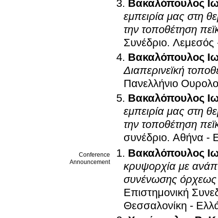
Βακαλόπουλος Ι
εμπειρία μας στη θε
την τοποθέτηση πε
Συνέδριο
.
Λεμεσός 
Βακαλόπουλος Ι
Διαπερινεϊκή τοποθ
Πανελλήνιο Ουρολο
Βακαλόπουλος Ι
εμπειρία μας στη θε
την τοποθέτηση πε
συνέδριο
.
Αθήνα - 
Βακαλόπουλος Ι
Conference
Announcement
κρυψορχία με ανάπτ
συνένωσης όρχεως 
Επιστημονική Συνεδ
Θεσσαλονίκη - Ελλ