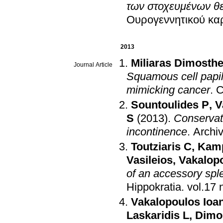
των στοχευμένων θ
Ουρογεννητικού κα
2013
Miliaras Dimosthe
Journal Article
Squamous cell papil
mimicking cancer
.
C
Sountoulides P
,
V
S
(2013)
.
Conservat
incontinence
.
Archi
Toutziaris C
,
Kamp
Vasileios
,
Vakalopo
of an accessory sple
Hippokratia
.
Vakalopoulos Ioa
Laskaridis L
,
Dimo