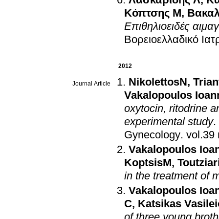
Κόπτσης Μ
,
Βακαλ
Επιθηλιοειδές αιμα
Βορειοελλαδικό Ιατ
2012
NikolettosN
,
Triant
Journal Article
Vakalopoulos Ioan
oxytocin, ritodrine 
experimental study
.
Gynecology
.
Vakalopoulos Ioa
KoptsisM
,
Toutziar
in the treatment of 
Vakalopoulos Ioa
C
,
Katsikas Vasile
of three young brot