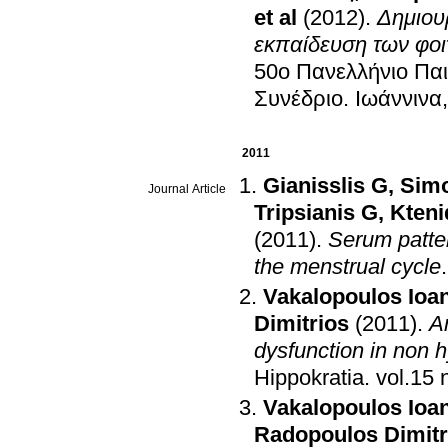
et al
(2012)
.
Δημιου
εκπαίδευση των φοι
50ο Πανελλήνιο Παι
Συνέδριο
.
Ιωάννινα
2011
Gianisslis G
,
Sim
Journal Article
Tripsianis G
,
Kteni
(2011)
.
Serum patter
the menstrual cycle
Vakalopoulos Ioa
Dimitrios
(2011)
.
A
dysfunction in non 
Hippokratia
.
Vakalopoulos Ioa
Radopoulos Dimitr