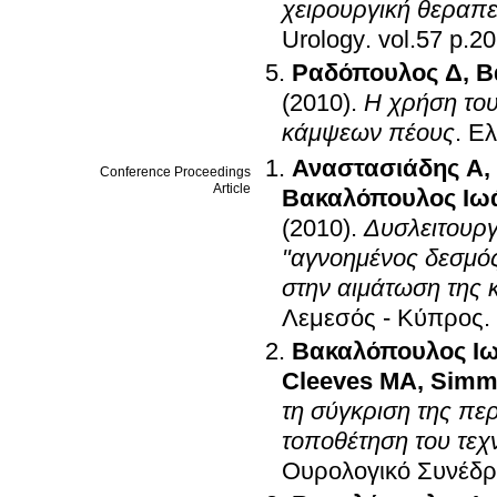
χειρουργική θεραπ
Urology
.
vol.57 p
Ραδόπουλος Δ
,
Β
(2010)
.
Η χρήση το
κάμψεων πέους
.
Ελ
Αναστασιάδης Α
,
Conference Proceedings
Article
Βακαλόπουλος Ιω
(2010)
.
Δυσλειτουργ
"αγνοημένος δεσμό
στην αιμάτωση της 
Λεμεσός - Κύπρος
.
Βακαλόπουλος Ι
Cleeves MA
,
Simm
τη σύγκριση της πε
τοποθέτηση του τε
Ουρολογικό Συνέδρ