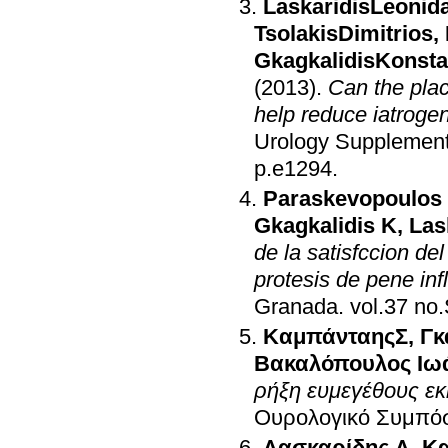
LaskaridisLeonid
TsolakisDimitrios
,
GkagkalidisKonsta
(2013)
.
Can the plac
help reduce iatrogen
Urology Supplemen
p.e1294
.
Paraskevopoulos
Gkagkalidis K
,
Las
de la satisfccion de
protesis de pene inf
Granada
.
ΚαμπάνταηςΣ
,
Γκ
Βακαλόπουλος Ιω
ρήξη ευμεγέθους ε
Ουρολογικό Συμπό
Λασκαρίδης Λ
,
Κα