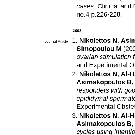
cases
.
Clinical and
no.4 p.226-228
.
2002
Nikolettos N
,
Asi
Journal Article
Simopoulou M
(20
ovarian stimulation 
and Experimental O
Nikolettos N
,
Al-H
Asimakopoulos B
responders with goo
epididymal spermat
Experimental Obste
Nikolettos N
,
Al-H
Asimakopoulos B
cycles using intenti