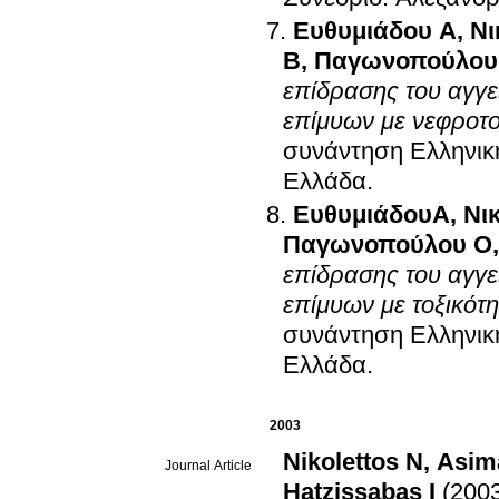
Ευθυμιάδου Α
,
Νι
Β
,
Παγωνοπούλου
επίδρασης του αγγε
επίμυων με νεφροτ
συνάντηση Ελληνικ
Ελλάδα
.
ΕυθυμιάδουΑ
,
Νι
Παγωνοπούλου Ο
επίδρασης του αγγε
επίμυων με τοξικότ
συνάντηση Ελληνικ
Ελλάδα
.
2003
Nikolettos N
,
Asim
Journal Article
Hatzissabas I
(200