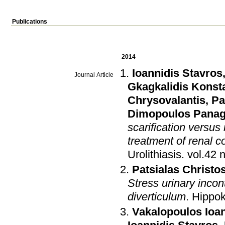
Publications
2014
Ioannidis Stavros
Journal Article
Gkagkalidis Konst
Chrysovalantis
,
Pa
Dimopoulos Panag
scarification versus
treatment of renal co
Urolithiasis
.
Patsialas Christo
Stress urinary incont
diverticulum
.
Hippok
Vakalopoulos Ioa