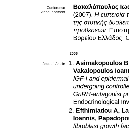
Βακαλόπουλος Ιω
Conference
Announcement
(2007)
.
Η εμπειρία 
της στυτικής δυσλε
προθέσεων
.
Επιστη
Βορείου Ελλάδος
.
Θ
2006
Asimakopoulos B
Journal Article
Vakalopoulos Ioan
IGF-I and epidermal 
undergoing controll
GnRH-antagonist pro
Endocrinological Inv
Efthimiadou A
,
La
Ioannis
,
Papadopo
fibroblast growth fa