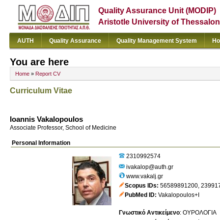
Quality Assurance Unit (MODIP)
Aristotle University of Thessalon
AUTH
Quality Assurance
Quality Management System
Ho
You are here
Home
»
Report CV
Curriculum Vitae
Ioannis Vakalopoulos
Associate Professor, School of Medicine
Personal Information
2310992574
ivakalop@auth.gr
www.vakalj.gr
Scopus IDs
56589891200
,
23991
PubMed ID
Vakalopoulos+I
Γνωστικό Αντικείμενο
:
ΟΥΡΟΛΟΓΙΑ