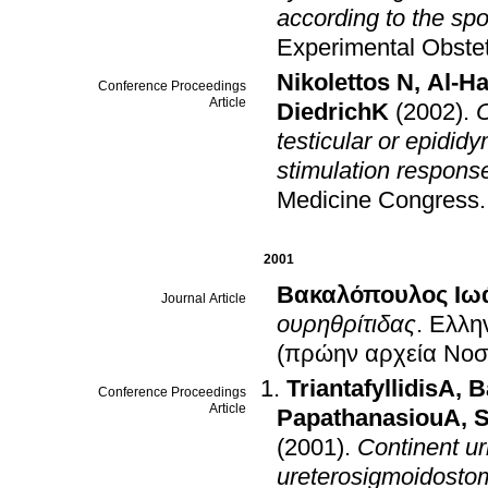
according to the spo
Experimental Obste
Nikolettos N
,
Al-Ha
Conference Proceedings
Article
DiedrichK
(2002)
.
O
testicular or epidid
stimulation respons
Medicine Congress
2001
Βακαλόπουλος Ιω
Journal Article
ουρηθρίτιδας
.
Ελλη
(πρώην αρχεία Νοσ
TriantafyllidisA
,
B
Conference Proceedings
Article
PapathanasiouA
,
S
(2001)
.
Continent ur
ureterosigmoidosto