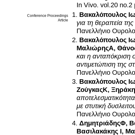
In Vivo
.
Βακαλόπουλος Ι
Conference Proceedings
Article
για τη θεραπεία της
Πανελλήνιο Ουρολο
Βακαλόπουλος Ι
ΜαλιώρηςΑ
,
Θάνο
και η ανταπόκριση 
αντιμετώπιση της στ
Πανελλήνιο Ουρολο
Βακαλόπουλος Ι
ΖούγκαςΚ
,
Ξηράκ
αποτελεσματικότητα
με στυτική δυσλειτο
Πανελλήνιο Ουρολο
ΔημητριάδηςΦ
,
Β
Βασιλακάκης Ι
,
Μα