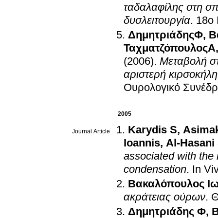
ταδαλαφίλης στη σπ
δυσλειτουργία
.
18ο 
ΔημητριάδηςΦ
,
Β
ΤαχματζόπουλοςΑ
(2006)
.
Μεταβολή στ
αριστερή κιρσοκήλη
Ουρολογικό Συνέδρ
2005
Karydis S
,
Asima
Journal Article
Ioannis
,
Al-Hasani
associated with the
condensation
.
In Vi
Βακαλόπουλος Ι
ακράτειας ούρων
.
Θ
Δημητριάδης Φ
,
Β