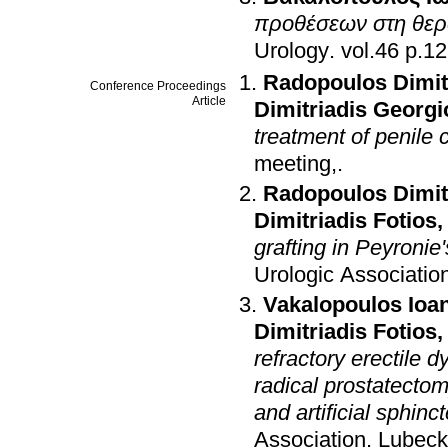
προθέσεων στη θερα
Urology
.
vol.46 p
Radopoulos Dimit
Conference Proceedings
Article
Dimitriadis Georgi
treatment of penile 
meeting,
.
Radopoulos Dimit
Dimitriadis Fotios
grafting in Peyronie
Urologic Associatio
Vakalopoulos Ioa
Dimitriadis Fotios
refractory erectile 
radical prostatectom
and artificial sphinct
Association
.
Lubeck