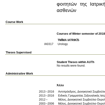
φοιτητών της Ιατρικ
ασθενών
Course Work
Courses of Winter semester of 201
TMĪMA IATRIKĪS
ΙΑ0317
Urology
Theses Supervised
Student Theses within AUTh
No results were found.
Administrative Work
Άλλο
2013
2016
Αντιπρόεδρος, Διοιηκητικό Συμβούλ
2013
2016
Ειδικός Γραμματέας Σεξουαλικής Ιατ
2012
Μέλος, Διοιηκητικό Συμβούλιο Ουρολ
2003
2006
Μέλος, Διοιηκητικό Συμβούλιο Ουρολ