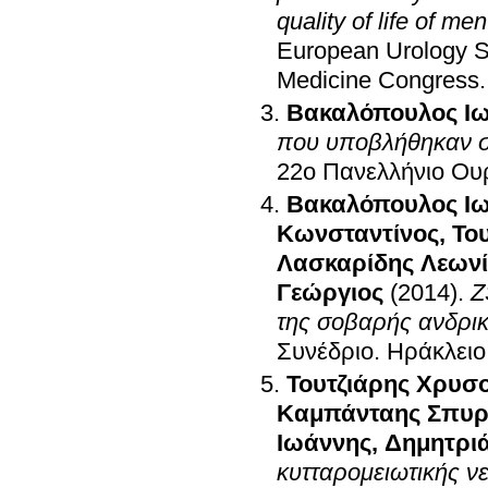
European Urology 
Medicine Congress
Βακαλόπουλος Ι
που υποβλήθηκαν σε
22ο Πανελλήνιο Ου
Βακαλόπουλος Ι
Κωνσταντίνος
,
Το
Λασκαρίδης Λεων
Γεώργιος
(2014)
.
Z
της σοβαρής ανδρικ
Συνέδριο
.
Ηράκλειο
Τουτζιάρης Χρυσ
Καμπάνταης Σπυρ
Ιωάννης
,
Δημητρι
κυτταρομειωτικής ν