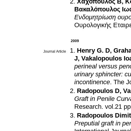
Χαχόπουλος Β
,
Κ
Βακαλόπουλος Ιω
Ενδομητρίωση ουρο
Ουρολογικής Εταιρ
2009
Henry G. D
,
Grah
Journal Article
J
,
Vakalopoulos Io
perineal versus peno
urinary sphincter: cu
incontinence
.
The Jo
Radopoulos D
,
Va
Graft in Ρenile Curv
Research
.
vol.
Radopoulos Dimit
Preputial graft in pe