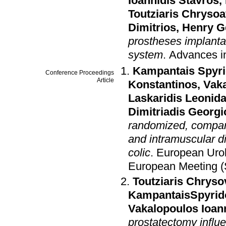
Ioannidis Stavros
,
Toutziaris Chrysoa
Dimitrios
,
Henry G
prostheses implantat
system
.
Advances i
Kampantais Spyr
Conference Proceedings
Article
Konstantinos
,
Vaka
Laskaridis Leonid
Dimitriadis Georgi
randomized, comparat
and intramuscular di
colic
.
European Uro
European Meeting 
Toutziaris Chryso
KampantaisSpyrid
Vakalopoulos Ioan
prostatectomy influ