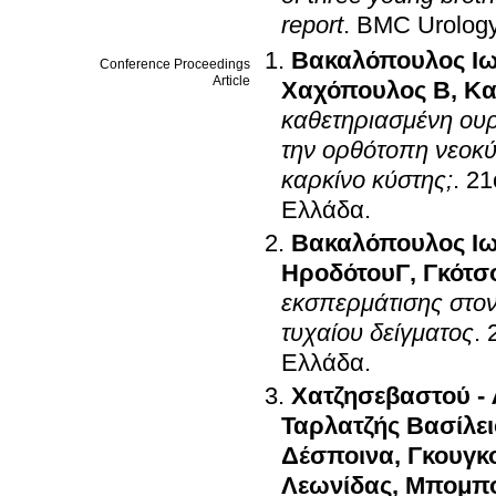
report
.
BMC Urolog
Βακαλόπουλος Ι
Conference Proceedings
Article
Χαχόπουλος Β
,
Κα
καθετηριασμένη ου
την ορθότοπη νεοκύσ
καρκίνο κύστης;
.
21
Ελλάδα
.
Βακαλόπουλος Ι
ΗροδότουΓ
,
Γκότσ
εκσπερμάτισης στον
τυχαίου δείγματος
.
Ελλάδα
.
Χατζησεβαστού - 
Ταρλατζής Βασίλει
Δέσποινα
,
Γκουγκ
Λεωνίδας
,
Μπομπο