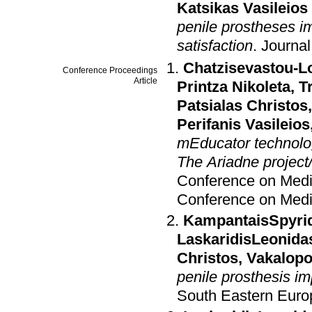
Katsikas Vasileios
penile prostheses im
satisfaction
.
Journal
Chatzisevastou-L
Conference Proceedings
Article
Printza Nikoleta
,
T
Patsialas Christos
Perifanis Vasileios
mEducator technolog
The Ariadne project/i
Conference on Medic
Conference on Medic
KampantaisSpyri
LaskaridisLeonida
Christos
,
Vakalopo
penile prosthesis i
South Eastern Euro