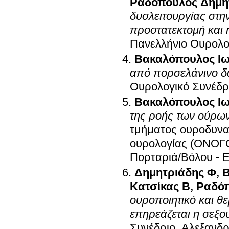
Ραδόπουλος Δημή
δυσλειτουργίας στη
προστατεκτομή και 
Πανελλήνιο Ουρολο
Βακαλόπουλος Ι
από πορσελάνινο δα
Ουρολογικό Συνέδρ
Βακαλόπουλος Ι
της ροής των ούρων
τμήματος ουροδυναμ
ουρολογίας (ΟΝΟΓΟ
Πορταριά/Βόλου - 
Δημητριάδης Φ
,
Β
Κατσίκας Β
,
Ραδό
ουροποιητικό και θε
επηρεάζεται η σεξου
Συνέδριο
.
Αλεξανδρ