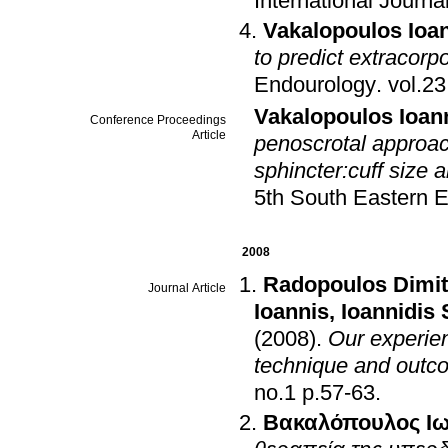
International Journ
Vakalopoulos Ioa
to predict extracor
Endourology
.
Vakalopoulos Ioan
Conference Proceedings
Article
penoscrotal approach 
sphincter:cuff size 
5th South Eastern 
2008
Radopoulos Dimit
Journal Article
Ioannis
,
Ioannidis
(2008)
.
Our experien
technique and outc
no.1 p.57-63
.
Βακαλόπουλος Ι