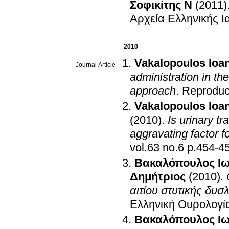
Σοφικίτης Ν
(2011)
Αρχεία Ελληνικής Ι
2010
Vakalopoulos Ioa
Journal Article
administration in the
approach
.
Reproduc
Vakalopoulos Ioa
(2010)
.
Is urinary tr
aggravating factor 
vol.63 no.6 p.454
Βακαλόπουλος Ι
Δημήτριος
(2010)
.
αιτίου στυτικής δυ
Ελληνική Ουρολογί
Βακαλόπουλος Ι