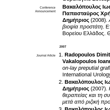
Βακαλόπουλος Ιω
Conference
Announcement
Παπασταύρος Χρή
Δημήτριος
(2008)
.
βιοψία προστάτη
.
Ε
Βορείου Ελλάδος
.
Θ
2007
Radopoulos Dimit
Journal Article
Vakalopoulos Ioan
on-lay preputial graf
International Urolo
Βακαλόπουλος Ι
Δημήτριος
(2007)
.
θεραπείας και τη σ
μετά από ριζική πρ
Βακαλόπουλος Ι