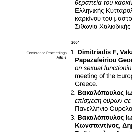
θεραπεία του καρκί
Ελληνικής Κυτταρολ
καρκίνου του μαστ
Σιθωνία Χαλκιδικής
2004
Dimitriadis F
,
Vak
Conference Proceedings
Article
Papazafeiriou Geo
on sexual functionin
meeting of the Euro
Greece
.
Βακαλόπουλος Ι
επίσχεση ούρων σε 
Πανελλήνιο Ουρολο
Βακαλόπουλος Ι
Κωνσταντίνος
,
Δη