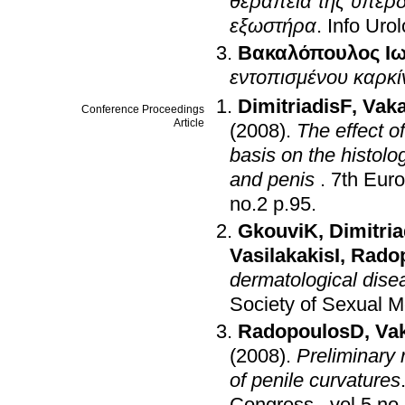
θεραπεία της υπερδ
εξωστήρα
.
Info Uro
Βακαλόπουλος Ι
εντοπισμένου καρκί
DimitriadisF
,
Vaka
Conference Proceedings
Article
(2008)
.
The effect of
basis on the histolo
and penis
.
7th Eur
no.2 p.95
.
GkouviK
,
Dimitria
VasilakakisI
,
Rado
dermatological dise
Society of Sexual 
RadopoulosD
,
Vak
(2008)
.
Preliminary r
of penile curvatures
Congress
.