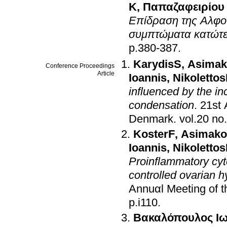
Κ
,
Παπαζαφειρίου
Επίδραση της Αλφου
συμπτώματα κατώτε
p.380-387
.
KarydisS
,
Asimak
Conference Proceedings
Article
Ioannis
,
Nikoletto
influenced by the i
condensation
.
Denmark
.
KosterF
,
Asimako
Ioannis
,
Nikoletto
Proinflammatory cyto
controlled ovarian h
Annuαl Meeting οf
p.i110
.
Βακαλόπουλος Ι