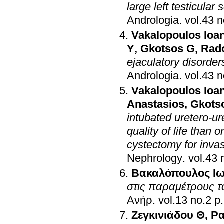
large left testicular
Andrologia
.
Vakalopoulos Ioa
Y
,
Gkotsos G
,
Rado
ejaculatory disorde
Andrologia
.
Vakalopoulos Ioa
Anastasios
,
Gkots
intubated uretero-ur
quality of life than 
cystectomy for inva
Nephrology
.
Βακαλόπουλος Ι
στις παραμέτρους τ
Ανήρ
.
vol.
Ζεγκινιάδου Θ
,
Ρα