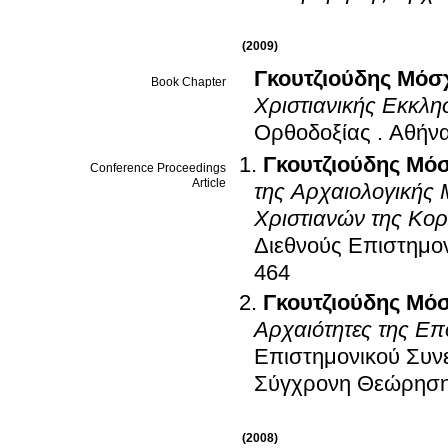
(2009)
Γκουτζιούδης Μόσ
Book Chapter
Χριστιανικής Εκκλη
Ορθοδοξίας
.
Αθήν
Γκουτζιούδης Μό
Conference Proceedings
Article
της Αρχαιολογικής
Χριστιανών της Κορ
Διεθνούς Επιστημο
464
Γκουτζιούδης Μό
Αρχαιότητες της Ε
Επιστημονικού Συνε
Σύγχρονη Θεώρησ
(2008)