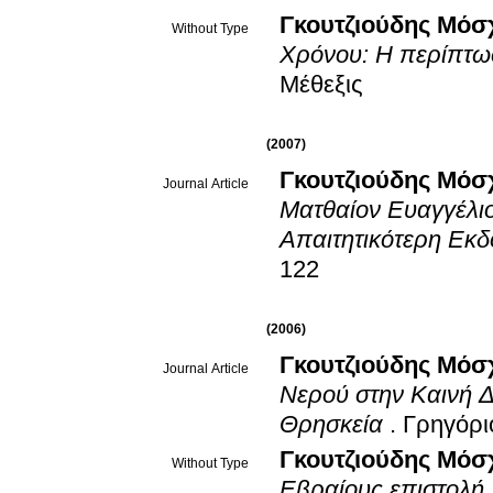
Γκουτζιούδης Μόσ
Without Type
Χρόνου: Η περίπτω
Μέθεξις
(2007)
Γκουτζιούδης Μόσ
Journal Article
Ματθαίον Ευαγγέλιο
Απαιτητικότερη Εκδ
122
(2006)
Γκουτζιούδης Μόσ
Journal Article
Νερού στην Καινή Δ
Θρησκεία
.
Γρηγόρι
Γκουτζιούδης Μόσ
Without Type
Εβραίους επιστολή.