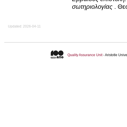
σωτηριολογίας
.
Θε
Updated: 2026-04-11
Quality Assurance Unit
- Aristotle Uni