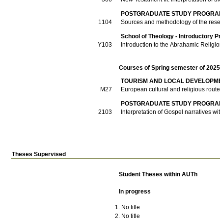
POSTGRADUATE STUDY PROGRAM
1104
Sources and methodology of the rese
School of Theology - Introductory P
Υ103
Introduction to the Abrahamic Religi
Courses of Spring semester of 202
TOURISM AND LOCAL DEVELOPM
Μ27
European cultural and religious rout
POSTGRADUATE STUDY PROGRAM
2103
Interpretation of Gospel narratives 
Theses Supervised
Student Theses within AUTh
In progress
No title
No title