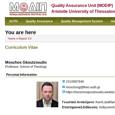
Quality Assurance Unit (MODIP)
Aristotle University of Thessalon
AUTH
Quality Assurance
Quality Management System
Ho
You are here
Home
»
Report CV
Curriculum Vitae
Moschos Gkoutzioudis
Professor, School of Theology
Personal Information
2310997946
moschosg@theo.auth.gr
https://moschosgoutzioudis.weebly
Γνωστικό Αντικείμενο
:
Καινή Διαθήκ
Επιστημονική Ειδίκευση
:
Ανθρωπιστ