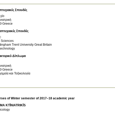
πτυχιακές Σπουδές
χίο
νιατρική
Θ
Greece
απτυχιακές Σπουδές
c
e Sciences
tingham Trent University
Great Britain
technology
ακτορικό Δίπλωμα
νιατρική
Θ
Greece
χημεία και Τοξικολογία
rses of Winter semester of 2017–18 academic year
MA KTĪNIATRIKĪS
icology