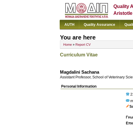
Quality 
Aristotl
AUTH
Quality Assurance
Qual
You are here
Home
»
Report CV
Curriculum Vitae
Magdalini Sachana
Assistant Professor, School of Veterinary Sci
Personal Information
2
m
S
Γνω
Επι