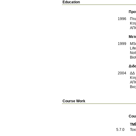
Education
Προ
1996
Πτυ
Κτη
ΑΠ
Μετ
1999
MS
Lif
Not
Bio
Διδ
2004
ΔΔ
Κτη
ΑΠ
Βιο
Course Work
Cou
TMĪ
5.7.0
Tox