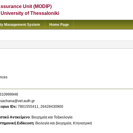
Assurance Unit (MODIP)
e University of Thessaloniki
ity Management System
Home Page
ences
310999948
sachana@vet.auth.gr
copus IDs
7801555411
,
26428430900
στικό Αντικείμενο
:
Βιοχημεία και Τοξικολογία
στημονική Ειδίκευση
:
Βιολογία και βιοχημεία
Κτηνιατρική