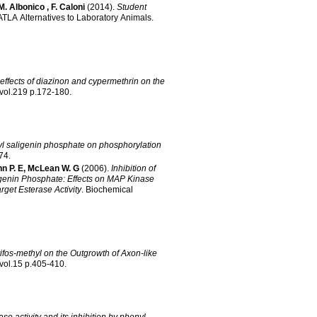
M. Albonico
,
F. Caloni
(2014)
.
Student
ATLA Alternatives to Laboratory Animals
.
effects of diazinon and cypermethrin on the
vol.219 p.172-180
.
nyl saligenin phosphate on phosphorylation
0-74
.
n P. E
,
McLean W. G
(2006)
.
Inhibition of
igenin Phosphate: Effects on MAP Kinase
get Esterase Activity
.
Biochemical
rifos-methyl on the Outgrowth of Axon-like
vol.15 p.405-410
.