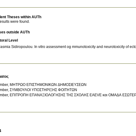
dent Theses within AUTh
esults were found.
ses outside AUTh
oral Level
rasmia Sidiropoulou
.
In vitro assessment og mmunotoxicity and neurotoxicity of ecto
ματος
mber, ΜΗΤΡΩΟ ΕΠΙΣΤΗΜΟΝΙΚΩΝ ΔΗΜΟΣΙΕΥΣΕΩΝ
mber, ΣΥΜΒΟΥΛΟΙ ΥΠΟΣΤΗΡΙΞΗΣ ΦΟΙΤΗΤΩΝ
mber, ΕΠΙΤΡΟΠΗ ΕΠΑΝΑΞΙΟΛΟΓΗΣΗΣ ΤΗΣ ΣΧΟΛΗΣ EAEVE και ΟΜΑΔΑ ΕΣΩΤΕ
4