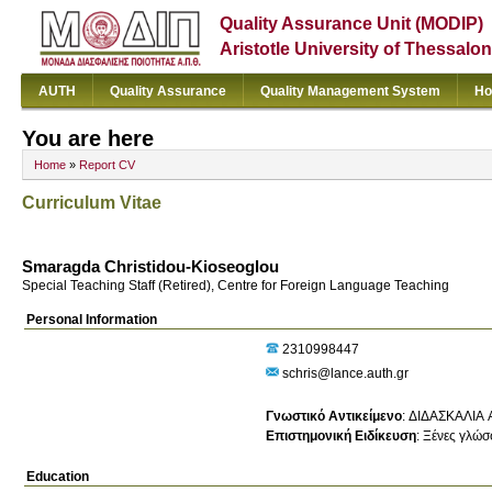
Quality Assurance Unit (MODIP)
Aristotle University of Thessalon
AUTH
Quality Assurance
Quality Management System
Ho
You are here
Home
»
Report CV
Curriculum Vitae
Smaragda Christidou-Kioseoglou
Special Teaching Staff (Retired), Centre for Foreign Language Teaching
Personal Information
2310998447
schris@lance.auth.gr
Γνωστικό Αντικείμενο
:
ΔΙΔΑΣΚΑΛΙΑ 
Επιστημονική Ειδίκευση
:
Ξένες γλώσ
Education