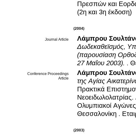
Πρεσπών και Εορδαί
(2η και 3η έκδοση)
(2004)
Λάμπρου Σουλτάν
Journal Article
Δωδεκαθεϊσμός, Υπ
(παρουσίαση Ορθοδ
27 Μαΐου 2003).
.
Θ
Λάμπρου Σουλτάν
Conference Proceedings
Article
της Αγίας Αικατερίν
Πρακτικά Επιστημο
Νεοειδωλολατρίας.
Ολυμπιακοί Αγώνες
Θεσσαλονίκη
.
Ετα
(2003)