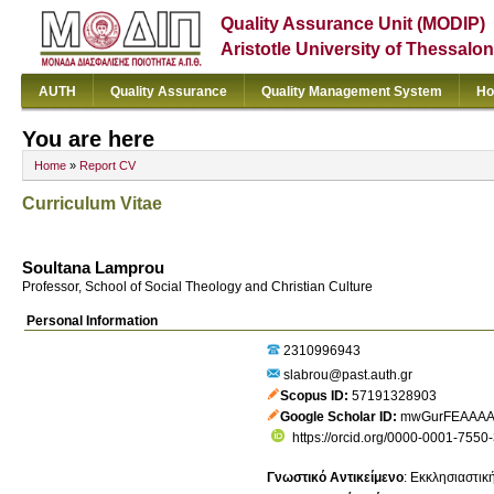
Quality Assurance Unit (MODIP)
Aristotle University of Thessalon
AUTH
Quality Assurance
Quality Management System
Ho
You are here
Home
»
Report CV
Curriculum Vitae
Soultana Lamprou
Professor, School of Social Theology and Christian Culture
Personal Information
2310996943
slabrou@past.auth.gr
Scopus ID
57191328903
Google Scholar ID
mwGurFEAAAA
https://orcid.org/0000-0001-7550
Γνωστικό Αντικείμενο
:
Εκκλησιαστική