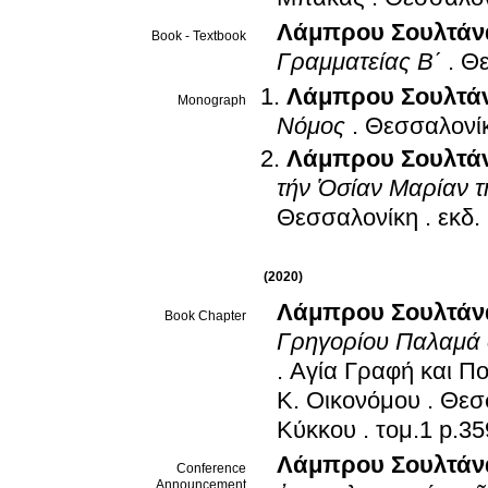
Λάμπρου Σουλτάν
Book - Textbook
Γραμματείας Β΄
.
Θε
Λάμπρου Σουλτά
Monograph
Νόμος
.
Θεσσαλονί
Λάμπρου Σουλτά
τήν Ὁσίαν Μαρίαν τ
Θεσσαλονίκη
.
εκδ.
(2020)
Λάμπρου Σουλτάν
Book Chapter
Γρηγορίου Παλαμά 
.
Αγία Γραφή και Πο
Κ. Οικονόμου
.
Θεσ
Κύκκου
.
τομ.1 
Λάμπρου Σουλτάν
Conference
Announcement