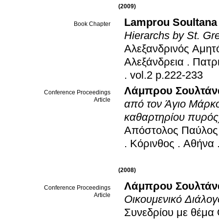
(2009)
Lamprou Soultana
Book Chapter
Hierarchs by St. G
Αλεξανδρινός Αμητό
Αλεξάνδρεια
.
Πατρι
.
vol.2 p.222-233
Λάμπρου Σουλτάν
Conference Proceedings
Article
από τον Άγιο Μάρκο
καθαρτηρίου πυρός
Απόστολος Παύλος κ
.
Κόρινθος
.
Αθήνα
(2008)
Λάμπρου Σουλτάν
Conference Proceedings
Article
Οικουμενικό Διάλογ
Συνεδρίου με θέμα 