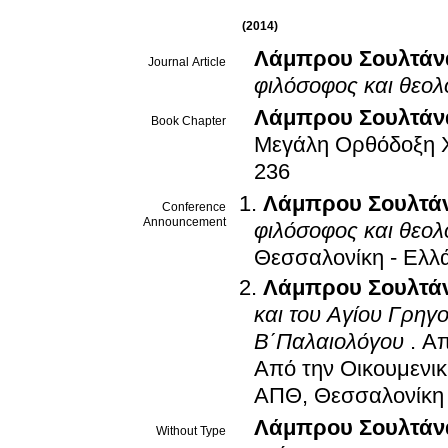
(2014)
Λάμπρου Σουλτάν
Journal Article
φιλόσοφος και θεολ
Λάμπρου Σουλτάν
Book Chapter
Μεγάλη Ορθόδοξη Χ
236
Λάμπρου Σουλτά
Conference
Announcement
φιλόσοφος και θεολ
Θεσσαλονίκη - Ελλ
Λάμπρου Σουλτά
και του Αγίου Γρηγ
Β΄Παλαιολόγου
.
Απ
Από την Οικουμενι
ΑΠΘ, Θεσσαλονίκη 
Λάμπρου Σουλτάν
Without Type