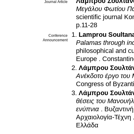
Λάμπρου Σουλτάν
Journal Article
Μεγάλου Φωτίου Π
scientific journal K
p.11-28
Lamprou Soultan
Conference
Announcement
Palamas through in
philosophical and cu
Europe
.
Constantine
Λάμπρου Σουλτά
Ανέκδοτο έργο του
Congress of Byzanti
Λάμπρου Σουλτά
θέσεις του Μανουήλ
ενύπνια
.
Βυζαντινή
Αρχαιολογία-Τέχνη
Ελλάδα