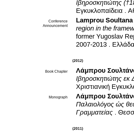
Ιβηροσκητιώτης (†1
Εγκυκλοπαίδεια
.
Α
Lamprou Soultana
Conference
Announcement
region in the frame
former Yugoslav Re
2007-2013
.
Ελλάδα 
(2012)
Λάμπρου Σουλτάν
Book Chapter
Ιβηροσκητιώτης εκ 
Χριστιανική Εγκυκλ
Λάμπρου Σουλτάν
Monograph
Παλαιολόγος ὡς θεο
Γραμματείας
.
Θεσσ
(2011)