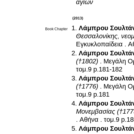
αγίων
(2013)
Λάμπρου Σουλτά
Book Chapter
Θεσσαλονίκης, νεομ
Εγκυκλοπαίδεια
.
Α
Λάμπρου Σουλτά
(†1802)
.
Μεγάλη Ορ
τομ.9 p.181-182
Λάμπρου Σουλτά
(†1776)
.
Μεγάλη Ορ
τομ.9 p.181
Λάμπρου Σουλτά
Μονεμβασίας (†177
.
Αθήνα
.
τομ.9 
Λάμπρου Σουλτά