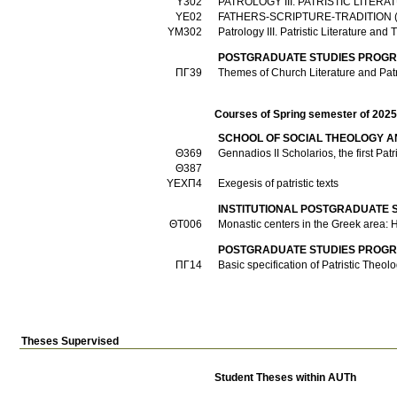
Υ302
PATROLOGY III. PATRISTIC LITER
ΥΕ02
FATHERS-SCRIPTURE-TRADITION 
ΥΜ302
Patrology IIΙ. Patristic Literature and
POSTGRADUATE STUDIES PROGR
ΠΓ39
Themes of Church Literature and Patri
Courses of Spring semester of 202
SCHOOL OF SOCIAL THEOLOGY A
Θ369
Gennadios II Scholarios, the first Pat
Θ387
ΥΕΧΠ4
Exegesis of patristic texts
INSTITUTIONAL POSTGRADUATE 
ΘΤ006
Monastic centers in the Greek area: H
POSTGRADUATE STUDIES PROGR
ΠΓ14
Basic specification of Patristic Theolo
Theses Supervised
Student Theses within AUTh