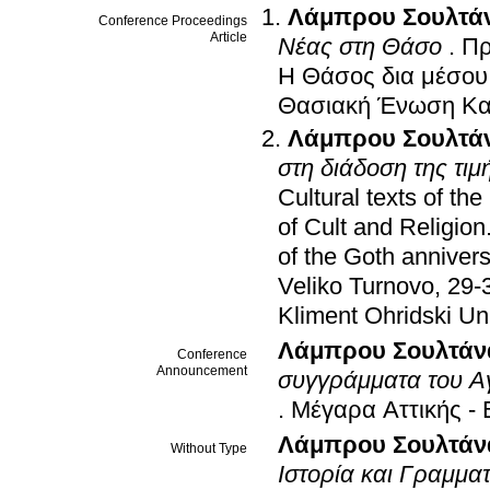
Λάμπρου Σουλτά
Conference Proceedings
Article
Νέας στη Θάσο
.
Πρ
Η Θάσος δια μέσου 
Θασιακή Ένωση Καβ
Λάμπρου Σουλτά
στη διάδοση της τι
Cultural texts of th
of Cult and Religion
of the Goth annivers
Veliko Turnovo, 29-
Kliment Ohridski Un
Λάμπρου Σουλτάν
Conference
Announcement
συγγράμματα του Αγ
.
Μέγαρα Αττικής -
Λάμπρου Σουλτάν
Without Type
Ιστορία και Γραμματ