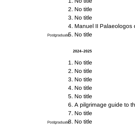
No title
No title
No title
Manuel II Palaeologos o
No title
Postgraduate
2024–2025
No title
No title
No title
No title
No title
A pilgrimage guide to t
No title
No title
Postgraduate