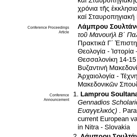
καί Σταυροπηγιακῆς
χρόνια τῆς ἐκκλησια
καί Σταυροπηγιακή
Λάμπρου Σουλτάν
Conference Proceedings
Article
τοῦ Μανουήλ Β΄ Παλ
Πρακτικά Γ΄ Ἐπιστη
Θεολογία - Ἱστορία 
Θεσσαλονίκη 14-15 
Βυζαντινή Μακεδονία
Ἀρχαιολογία - Τέχν
Μακεδονικῶν Σπου
Lamprou Soultan
Conference
Announcement
Gennadios Scholari
Ευαγγελικός)
.
Para
current European va
in Nitra - Slovakia
Λάμπρου Σουλτά