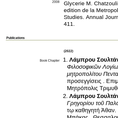
2008
Glycerie M. Chatzoul
edition de la Metropo
Studies. Annual Journ
411
.
Publications
(2022)
Λάμπρου Σουλτά
Book Chapter
Φιλοσοφικῶν Λογίω
μητροπολίτου Πεντ
προσεγγίσεις
.
Επιμ
Μητρόπολις Τριμυθ
Λάμπρου Σουλτά
Γρηγορίου τοῦ Παλα
τῳ καθηγητή Ἀθαν.
Μπάκας
.
Θεσσαλον