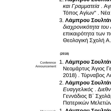
και Γραμματεία
.
Αγ
Τόπος Αγίων"
.
Νέα
Λάμπρου Σουλτά
διαχρονικότητα του
επικαιρότητα των 
Θεολογική Σχολή Α.
(2018)
Λάμπρου Σουλτά
Conference
Announcement
Νεομάρτυς Άγιος Γε
2018)
.
Τύρναβος Λ
Λάμπρου Σουλτά
Ευαγγελικός
.
Διεθν
Γεννάδιος Β΄ Σχολά
Πατερικών Μελετών
Λάμπρου Σουλτά