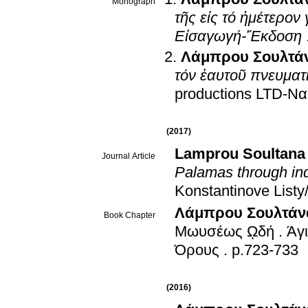
Monograph
τῆς εἰς τό ἡμέτερον
Εἰσαγωγή-Ἔκδοση
Λάμπρου Σουλτά
τόν ἑαυτοῦ πνευμα
productions LTD-Ν
(2017)
Lamprou Soultana
Journal Article
Palamas through in
Konstantinove Listy
Λάμπρου Σουλτάν
Book Chapter
Μωυσέως ῼδή
.
Άγ
Όρους
.
p.723-733
(2016)