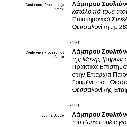
Λάμπρου Σουλτάν
Conference Proceedings
Article
κατάλοιπά τους στο
Επιστημονικό Συνέδ
Θεσσαλονίκη
.
p.26
(2002)
Λάμπρου Σουλτάν
Conference Proceedings
Article
της Μονής Ιβήρων 
Πρακτικά Επιστημο
στην Επαρχία Παιο
Γουμένισσα
.
Θεσσα
Θεσσαλονίκης-Εται
(2001)
Λάμπρου Σουλτάν
Journal Article
του Boris Fonkić γ