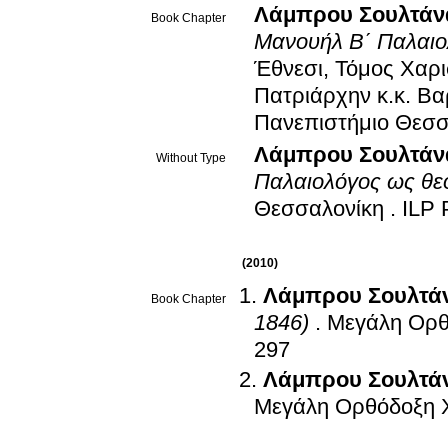
Λάμπρου Σουλτάν
Book Chapter
Μανουήλ Β΄ Παλαιο
Έθνεσι, Τόμος Χαρι
Πατριάρχην κ.κ. Β
Πανεπιστήμιο Θεσσ
Λάμπρου Σουλτάν
Without Type
Παλαιολόγος ως θε
Θεσσαλονίκη
.
ILP 
(2010)
Λάμπρου Σουλτά
Book Chapter
1846)
.
Μεγάλη Ορθό
297
Λάμπρου Σουλτά
Μεγάλη Ορθόδοξη Χ