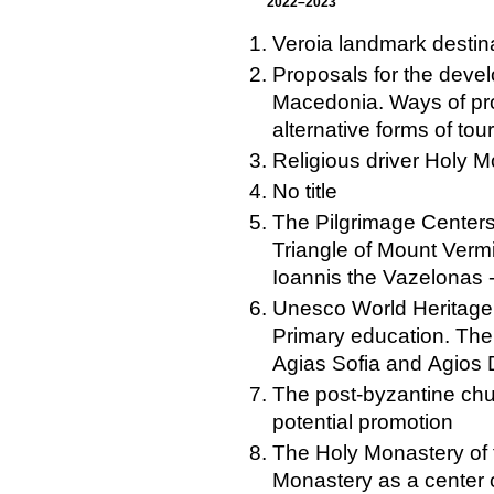
2022–2023
Veroia landmark destina
Proposals for the devel
Macedonia. Ways of pr
alternative forms of tou
Religious driver Holy M
No title
Τhe Pilgrimage Centers
Triangle of Mount Verm
Ioannis the Vazelonas -
Unesco World Heritage r
Primary education. The
Agias Sofia and Agios D
The post-byzantine chu
potential promotion
The Holy Monastery of t
Monastery as a center o