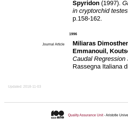
Spyridon
(1997)
.
Gr
in cryptorchid testes
p.158-162
.
1996
Miliaras Dimosthe
Journal Article
Emmanouil
,
Kouts
Caudal Regression 
Rassegna Italiana di
Updated: 2018-11-03
Quality Assurance Unit
- Aristotle Uni