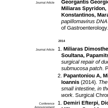
Georgantis Georgi
Journal Article
Miliaras Spyridon
,
Konstantinos
,
Mar
papillomavirus DNA
of Gastroenterology
2014
Miliaras Dimosthe
Journal Article
Soultana
,
Papamit
surgical repair of du
submucosa patch
.
P
Papantoniou A
,
M
Ioannis
(2014)
.
The 
small intestine, in 
work
.
Surgical Chro
Demiri Efterpi
,
Di
Conference
Announcement