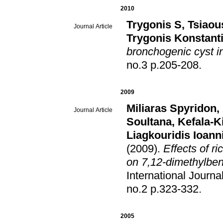
2010
Trygonis S
,
Tsiaou
Journal Article
Trygonis Konstant
bronchogenic cyst i
no.3 p.205-208
.
2009
Miliaras Spyridon
,
Journal Article
Soultana
,
Kefala-Ki
Liagkouridis Ioann
(2009)
.
Effects of ri
on 7,12-dimethylbe
International Jour
no.2 p.323-332
.
2005