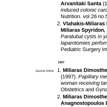
Arvanitaki Santa
(
induced colonic ca
Nutrition
.
Vlahakis-Miliaras
Miliaras Spyridon
,
Paratubal cysts in y
laparotomies perfor
Pediatric Surgery In
1997
Miliaras Dimosthe
Journal Article
(1997)
.
Papillary me
woman receiving ta
Obstetrics and Gyn
Miliaras Dimosthe
Anagnostopoulos 