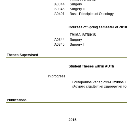
ΙΑ0344
Surgery
ΙΑ0346
Surgery II
ΙΑ0401
Basic Principles of Oncology
Courses of Spring semester of 201
TMĪMA IATRIKĪS
ΙΑ0344
Surgery
ΙΑ0345
Surgery I
Theses Supervised
Student Theses within AUTh
In progress
Loufopoulos Panagiotis-Dimitrios
ελάχιστα επεμβατική χειρουργική τ
Publications
2015