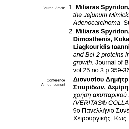
Miliaras Spyridon
Journal Article
the Jejunum Mimicki
Adenocarcinoma
.
S
Miliaras Spyridon
Dimosthenis
,
Koka
Liagkouridis Ioann
and Bcl-2 proteins 
growth
.
Journal of 
vol.25 no.3 p.359
Διονυσίου Δημήτρ
Conference
Announcement
Σπυρίδων
,
Δεμίρη
χρήση ακυτταρικού 
(VERITAS® COLLAG
9ο Πανελλήνιο Συνέ
Χειρουργικής
.
Κως
.