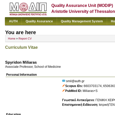
Quality Assurance Unit (MODIP)
Aristotle University of Thessalon
AUTH
Quality Assurance
Quality Management System
Ho
You are here
Home
»
Report CV
Curriculum Vitae
Spyridon Miliaras
Associate Professor, School of Medicine
Personal Information
smil@auth.gr
Scopus IDs
6603703174
,
650636
PubMed ID
Miliaras+S
Γνωστικό Αντικείμενο
:
ΓΕΝΙΚΗ ΧΕΙ
Επιστημονική Ειδίκευση
:
ΙατρικήΓΕ
Education