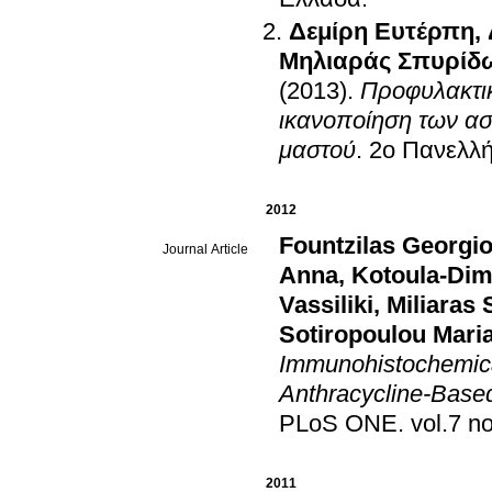
Δεμίρη Ευτέρπη
,
Μηλιαράς Σπυρίδ
(2013)
.
Προφυλακτικ
ικανοποίηση των α
μαστού
.
2ο Πανελλή
2012
Fountzilas Georgi
Journal Article
Anna
,
Kotoula-Dimi
Vassiliki
,
Miliaras 
Sotiropoulou Mari
Immunohistochemica
Anthracycline-Based
PLoS ONE
.
2011