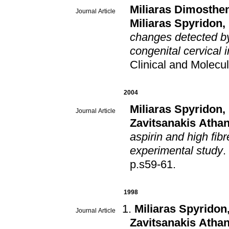
Miliaras Dimosthe
Journal Article
Miliaras Spyridon
,
changes detected by
congenital cervical
Clinical and Molecul
2004
Miliaras Spyridon
,
Journal Article
Zavitsanakis Atha
aspirin and high fib
experimental study
.
p.s59-61
.
1998
Miliaras Spyridon
Journal Article
Zavitsanakis Atha