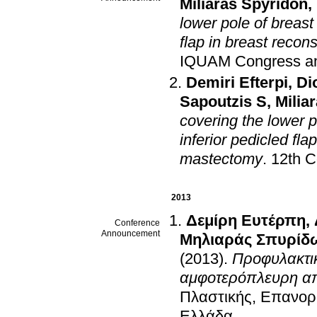
Miliaras Spyridon
,
lower pole of breast
flap in breast recon
IQUAM Congress a
Demiri Efterpi
,
Di
Sapoutzis S
,
Milia
covering the lower p
inferior pedicled fla
mastectomy
.
12th 
2013
Δεμίρη Ευτέρπη
,
Conference
Announcement
Μηλιαράς Σπυρίδ
(2013)
.
Προφυλακτι
αμφοτερόπλευρη α
Πλαστικής, Επανορθ
Ελλάδα
.