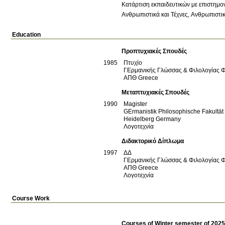
Κατάρτιση εκπαιδευτικών με επιστημον
Ανθρωπιστικά και Τέχνες
Ανθρωπιστι
Education
Προπτυχιακές Σπουδές
1985
Πτυχίο
ΓΕρμανικής Γλώσσας & Φιλολογίας 
ΑΠΘ
Greece
Μεταπτυχιακές Σπουδές
1990
Magister
GErmanistik Philosophische Fakultät
Heidelberg
Germany
Λογοτεχνία
Διδακτορικό Δίπλωμα
1997
ΔΔ
ΓΕρμανικής Γλώσσας & Φιλολογίας 
ΑΠΘ
Greece
Λογοτεχνία
Course Work
Courses of Winter semester of 202