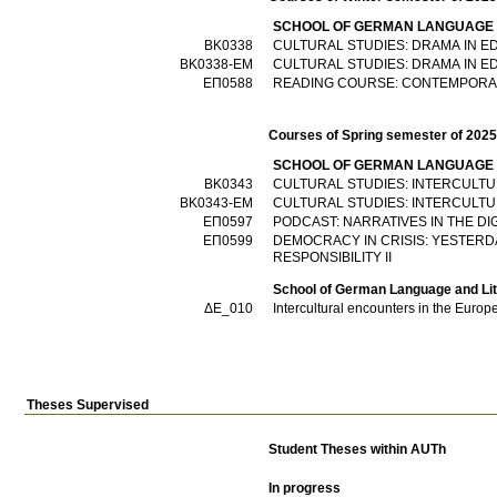
SCHOOL OF GERMAN LANGUAGE 
ΒΚ0338
CULTURAL STUDIES: DRAMA IN E
ΒΚ0338-ΕΜ
CULTURAL STUDIES: DRAMA IN 
ΕΠ0588
READING COURSE: CONTEMPORA
Courses of Spring semester of 202
SCHOOL OF GERMAN LANGUAGE 
ΒΚ0343
CULTURAL STUDIES: INTERCULT
ΒΚ0343-ΕΜ
CULTURAL STUDIES: INTERCULT
ΕΠ0597
PODCAST: NARRATIVES IN THE DI
ΕΠ0599
DEMOCRACY ΙΝ CRISIS: YESTERD
RESPONSIBILITY II
School of German Language and Lit
ΔΕ_010
Intercultural encounters in the Europ
Theses Supervised
Student Theses within AUTh
In progress