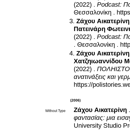
(2022)
.
Podcast: Πο
Θεσσαλονίκη
.
http
Ζάχου Αικατερίνη
Πατεινάρη Φωτειν
(2022)
.
Podcast: Πο
.
Θεσσαλονίκη
.
htt
Ζάχου Αικατερίνη
Χατζηιωαννίδου Μ
(2022)
.
ΠΟΛΗΙΣΤΟΡΙ
ανατινάξεις και γερ
https://polistories.
(2006)
Ζάχου Αικατερίνη
Without Type
φαντασίας: μια εισ
University Studio P