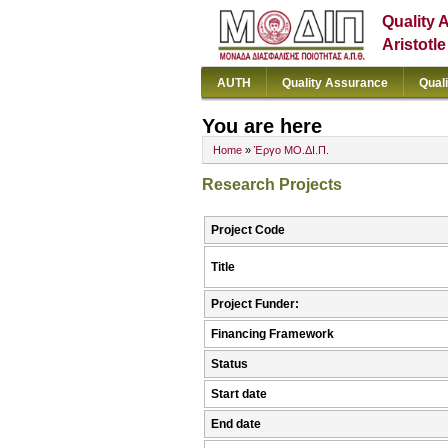
Quality 
Aristotl
AUTH
Quality Assurance
Qual
You are here
Home
»
Έργο ΜΟ.ΔΙ.Π.
Research Projects
Project Code
Title
Project Funder:
Financing Framework
Status
Start date
End date