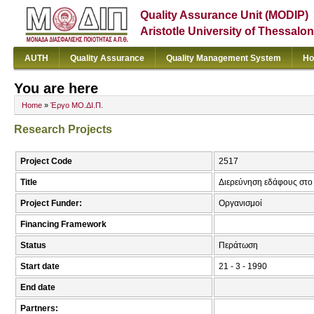
Quality Assurance Unit (MODIP)
Aristotle University of Thessalon
AUTH
Quality Assurance
Quality Management System
Ho
You are here
Home
»
Έργο ΜΟ.ΔΙ.Π.
Research Projects
Project Code
2517
Title
Διερεύνηση εδάφους στο 
Project Funder:
Οργανισμοί
Financing Framework
Status
Περάτωση
Start date
21 - 3 - 1990
End date
Partners: