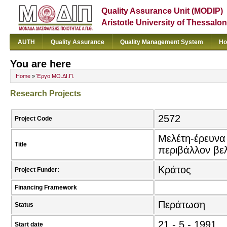
Quality Assurance Unit (MODIP)
Aristotle University of Thessalon
AUTH
Quality Assurance
Quality Management System
Ho
You are here
Home
»
Έργο ΜΟ.ΔΙ.Π.
Research Projects
2572
Project Code
Μελέτη-έρευνα 
Title
περιβάλλον βε
Κράτος
Project Funder:
Financing Framework
Περάτωση
Status
21 - 5 - 1991
Start date