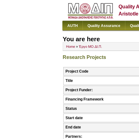
Quality 
Aristotl
AUTH
Quality Assurance
Qual
You are here
Home
»
Έργο ΜΟ.ΔΙ.Π.
Research Projects
Project Code
Title
Project Funder:
Financing Framework
Status
Start date
End date
Partners: