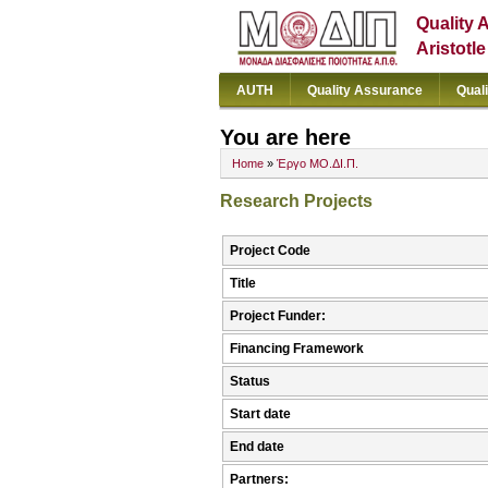
Quality 
Aristotl
AUTH
Quality Assurance
Qual
You are here
Home
»
Έργο ΜΟ.ΔΙ.Π.
Research Projects
Project Code
Title
Project Funder:
Financing Framework
Status
Start date
End date
Partners: