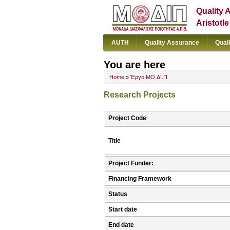
Quality 
Aristotl
AUTH
Quality Assurance
Qual
You are here
Home
»
Έργο ΜΟ.ΔΙ.Π.
Research Projects
Project Code
Title
Project Funder:
Financing Framework
Status
Start date
End date