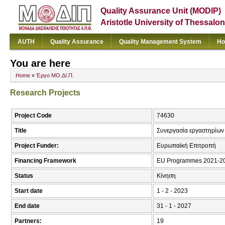
Quality Assurance Unit (MODIP)
Aristotle University of Thessalon
AUTH
Quality Assurance
Quality Management System
Ho
You are here
Home
»
Έργο ΜΟ.ΔΙ.Π.
Research Projects
Project Code
74630
Title
Συνεργασία εργαστηρίων Ι
Project Funder:
Ευρωπαϊκή Επιτροπή
Financing Framework
EU Programmes 2021-20
Status
Κίνηση
Start date
1 - 2 - 2023
End date
31 - 1 - 2027
Partners:
19