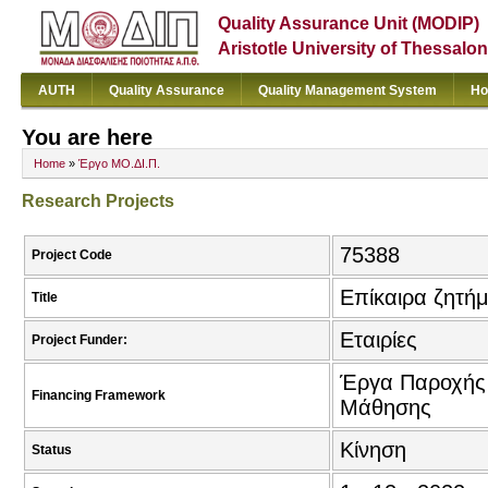
Quality Assurance Unit (MODIP)
Aristotle University of Thessalon
AUTH
Quality Assurance
Quality Management System
Ho
You are here
Home
»
Έργο ΜΟ.ΔΙ.Π.
Research Projects
75388
Project Code
Επίκαιρα ζητή
Title
Εταιρίες
Project Funder:
Έργα Παροχής 
Financing Framework
Μάθησης
Κίνηση
Status