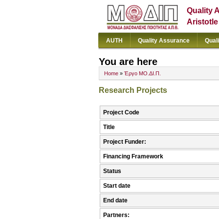
Quality 
Aristotl
AUTH
Quality Assurance
Qual
You are here
Home
»
Έργο ΜΟ.ΔΙ.Π.
Research Projects
Project Code
Title
Project Funder:
Financing Framework
Status
Start date
End date
Partners: