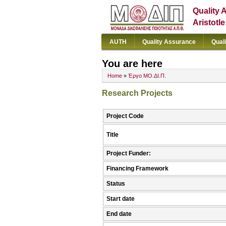
Quality 
Aristotl
AUTH
Quality Assurance
Qual
You are here
Home
»
Έργο ΜΟ.ΔΙ.Π.
Research Projects
Project Code
Title
Project Funder:
Financing Framework
Status
Start date
End date