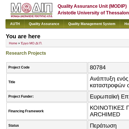
Quality Assurance Unit (MODIP)
Aristotle University of Thessalon
AUTH
Quality Assurance
Quality Management System
Ho
You are here
Home
»
Έργο ΜΟ.ΔΙ.Π.
Research Projects
80784
Project Code
Ανάπτυξη ενός
Title
καταστροφών σ
Ευρωπαϊκή Επ
Project Funder:
ΚΟΙΝΟΤΙΚΕΣ Π
Financing Framework
ARCHIMED
Περάτωση
Status