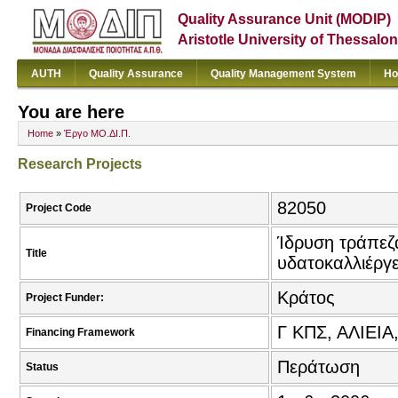
Quality Assurance Unit (MODIP)
Aristotle University of Thessalon
AUTH
Quality Assurance
Quality Management System
Ho
You are here
Home
»
Έργο ΜΟ.ΔΙ.Π.
Research Projects
82050
Project Code
Ίδρυση τράπεζ
Title
υδατοκαλλιέργε
Κράτος
Project Funder:
Γ ΚΠΣ, ΑΛΙΕΙΑ
Financing Framework
Περάτωση
Status