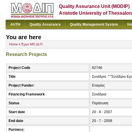
Quality Assurance Unit (MODIP)
Aristotle University of Thessalon
AUTH
Quality Assurance
Quality Management System
Ho
You are here
Home
»
Έργο ΜΟ.ΔΙ.Π.
Research Projects
Project Code
82746
Title
Συνέδριο :" "Συνέδριο Ερ
Project Funder:
Εταιρίες
Financing Framework
Συνέδρια
Status
Περάτωση
Start date
20 - 8 - 2007
End date
20 - 7 - 2008
Partners: