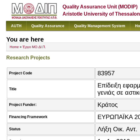
Quality Assurance Unit (MODIP)
Aristotle University of Thessalon
AUTH
Quality Assurance
Quality Management System
Ho
You are here
Home
»
Έργο ΜΟ.ΔΙ.Π.
Research Projects
83957
Project Code
Επίδειξη εφαρμ
Title
γενιάς σε αστ
Κράτος
Project Funder:
ΕΥΡΩΠΑΪΚΑ 201
Financing Framework
Λήξη Οικ. Αντ.
Status