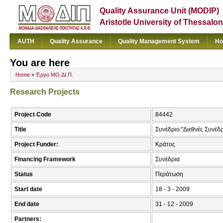
Quality Assurance Unit (MODIP)
Aristotle University of Thessalon
AUTH
Quality Assurance
Quality Management System
Ho
You are here
Home
»
Έργο ΜΟ.ΔΙ.Π.
Research Projects
Project Code
84442
Title
Συνέδριο:"Διεθνές Συνέ
Project Funder:
Κράτος
Financing Framework
Συνέδρια
Status
Περάτωση
Start date
18 - 3 - 2009
End date
31 - 12 - 2009
Partners: