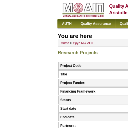
Quality 
Aristotl
AUTH
Quality Assurance
Qual
You are here
Home
»
Έργο ΜΟ.ΔΙ.Π.
Research Projects
Project Code
Title
Project Funder:
Financing Framework
Status
Start date
End date
Partners: