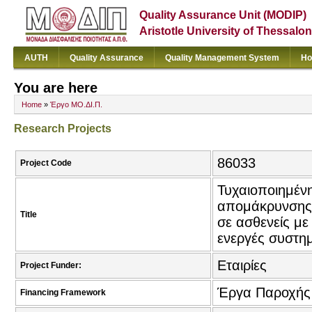
Quality Assurance Unit (MODIP)
Aristotle University of Thessalon
AUTH
Quality Assurance
Quality Management System
Ho
You are here
Home
»
Έργο ΜΟ.ΔΙ.Π.
Research Projects
86033
Project Code
Τυχαιοποιημένη
απομάκρυνσης 
Title
σε ασθενείς με
ενεργές συστημ
Εταιρίες
Project Funder:
Έργα Παροχής
Financing Framework