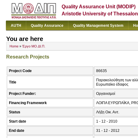
Quality Assurance Unit (MODIP)
Aristotle University of Thessalon
AUTH
Quality Assurance
Quality Management System
Ho
You are here
Home
»
Έργο ΜΟ.ΔΙ.Π.
Research Projects
Project Code
86635
Παρακολούθηση των αλλα
Title
Ευρωπαϊκο έδαφος
Project Funder:
Οργανισμοί
Financing Framework
ΛΟΙΠΑ ΕΥΡΩΠΑΪΚΑ, P
Status
Λήξη Οικ. Αντ.
Start date
1 - 12 - 2010
End date
31 - 12 - 2012