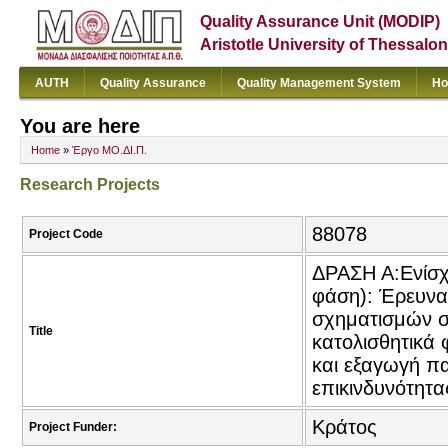
Quality Assurance Unit (MODIP)
Aristotle University of Thessalon
AUTH
Quality Assurance
Quality Management System
Ho
You are here
Home
»
Έργο ΜΟ.ΔΙ.Π.
Research Projects
88078
Project Code
ΔΡΑΣΗ Α:Ενίσχ
φάση): Έρευνα
σχηματισμών σ
Title
κατολισθητικά
και εξαγωγή π
επικινδυνότητ
Κράτος
Project Funder: