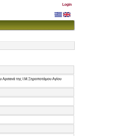
Login
ου Αρσανά της Ι.Μ.Ξηροποτάμου Αγίου