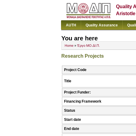
Quality 
Aristotl
AUTH
Quality Assurance
Qual
You are here
Home
»
Έργο ΜΟ.ΔΙ.Π.
Research Projects
Project Code
Title
Project Funder:
Financing Framework
Status
Start date
End date