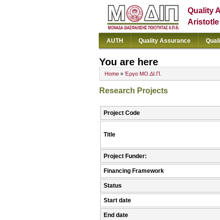
Quality 
Aristotl
AUTH
Quality Assurance
Qual
You are here
Home
»
Έργο ΜΟ.ΔΙ.Π.
Research Projects
Project Code
Title
Project Funder:
Financing Framework
Status
Start date
End date