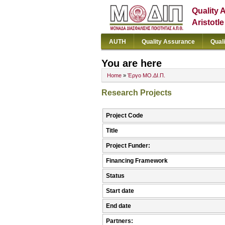
Quality 
Aristotl
AUTH
Quality Assurance
Qual
You are here
Home
»
Έργο ΜΟ.ΔΙ.Π.
Research Projects
Project Code
Title
Project Funder:
Financing Framework
Status
Start date
End date
Partners: