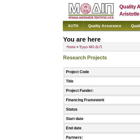
Quality 
Aristotl
AUTH
Quality Assurance
Qual
You are here
Home
»
Έργο ΜΟ.ΔΙ.Π.
Research Projects
Project Code
Title
Project Funder:
Financing Framework
Status
Start date
End date
Partners: