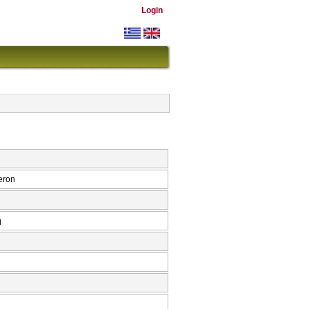
Login
eron
ή