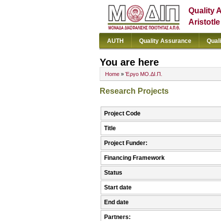
Quality 
Aristotl
AUTH
Quality Assurance
Qual
You are here
Home
»
Έργο ΜΟ.ΔΙ.Π.
Research Projects
Project Code
Title
Project Funder:
Financing Framework
Status
Start date
End date
Partners: