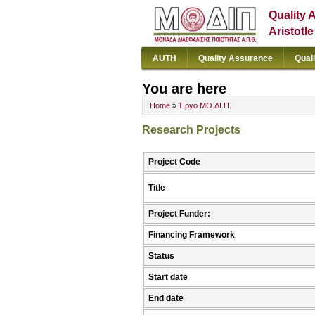
Quality 
Aristotl
AUTH
Quality Assurance
Qual
You are here
Home
»
Έργο ΜΟ.ΔΙ.Π.
Research Projects
Project Code
Title
Project Funder:
Financing Framework
Status
Start date
End date