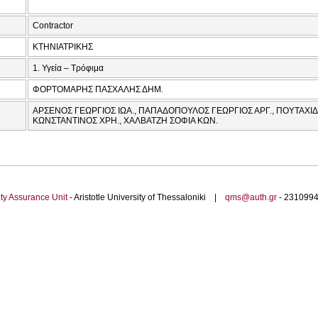
Contractor
ΚΤΗΝΙΑΤΡΙΚΗΣ
1. Υγεία – Τρόφιμα
ΦΟΡΤΟΜΑΡΗΣ ΠΑΣΧΑΛΗΣ ΔΗΜ.
ΑΡΣΕΝΟΣ ΓΕΩΡΓΙΟΣ ΙΩΑ., ΠΑΠΑΔΟΠΟΥΛΟΣ ΓΕΩΡΓΙΟΣ ΑΡΓ., ΠΟΥΤΑΧΙΔ
ΚΩΝΣΤΑΝΤΙΝΟΣ ΧΡΗ., ΧΑΛΒΑΤΖΗ ΣΟΦΙΑ ΚΩΝ.
ty Assurance Unit
- Aristotle University of Thessaloniki |
qms@auth.gr
- 23109