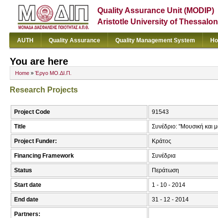
Quality Assurance Unit (MODIP)
Aristotle University of Thessalon
AUTH
Quality Assurance
Quality Management System
Ho
You are here
Home
»
Έργο ΜΟ.ΔΙ.Π.
Research Projects
Project Code
91543
Title
Συνέδριο: "Μουσική και μ
Project Funder:
Κράτος
Financing Framework
Συνέδρια
Status
Περάτωση
Start date
1 - 10 - 2014
End date
31 - 12 - 2014
Partners: