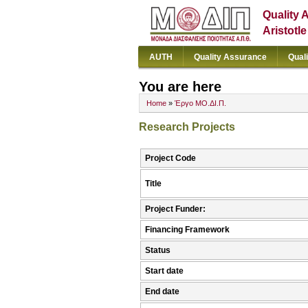
Quality 
Aristotl
AUTH
Quality Assurance
Qual
You are here
Home
»
Έργο ΜΟ.ΔΙ.Π.
Research Projects
Project Code
Title
Project Funder:
Financing Framework
Status
Start date
End date