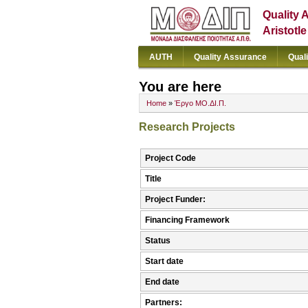
Quality 
Aristotl
AUTH
Quality Assurance
Qual
You are here
Home
»
Έργο ΜΟ.ΔΙ.Π.
Research Projects
Project Code
Title
Project Funder:
Financing Framework
Status
Start date
End date
Partners: