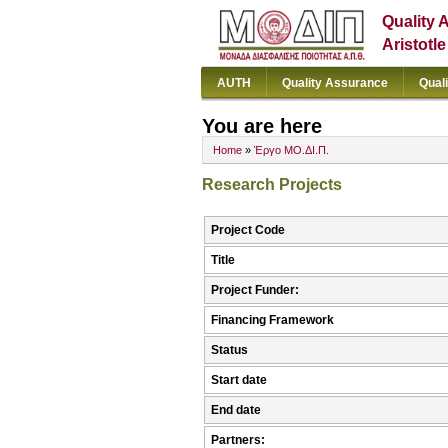
Quality 
Aristotl
AUTH
Quality Assurance
Qual
You are here
Home
»
Έργο ΜΟ.ΔΙ.Π.
Research Projects
Project Code
Title
Project Funder:
Financing Framework
Status
Start date
End date
Partners: