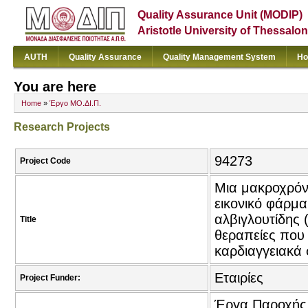
Quality Assurance Unit (MODIP)
Aristotle University of Thessalon
AUTH
Quality Assurance
Quality Management System
Ho
You are here
Home
»
Έργο ΜΟ.ΔΙ.Π.
Research Projects
94273
Project Code
Μια μακροχρόνι
εικονικό φάρμα
αλβιγλουτίδης (
Title
θεραπείες που 
καρδιαγγειακά
Εταιρίες
Project Funder:
Έργα Παροχής