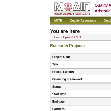
Quality 
Aristotl
AUTH
Quality Assurance
Qual
You are here
Home
»
Έργο ΜΟ.ΔΙ.Π.
Research Projects
Project Code
Title
Project Funder:
Financing Framework
Status
Start date
End date
Partners: