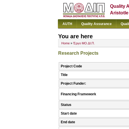
Quality 
Aristotl
AUTH
Quality Assurance
Qual
You are here
Home
»
Έργο ΜΟ.ΔΙ.Π.
Research Projects
Project Code
Title
Project Funder:
Financing Framework
Status
Start date
End date