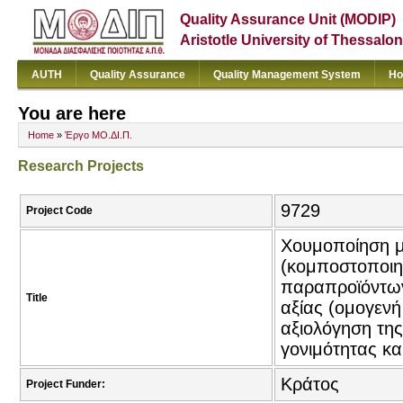
Quality Assurance Unit (MODIP)
Aristotle University of Thessalon
AUTH
Quality Assurance
Quality Management System
Ho
You are here
Home
»
Έργο ΜΟ.ΔΙ.Π.
Research Projects
9729
Project Code
Χουμοποίηση με
(κομποστοποιητ
παραπροϊόντων
Title
αξίας (ομογενή
αξιολόγηση της
γονιμότητας κα
Κράτος
Project Funder: