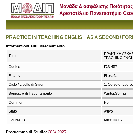
Μονάδα Διασφάλισης Ποιότητας
Αριστοτέλειο Πανεπιστήμιο Θε
PRACTICE IN TEACHING ENGLISH AS A SECOND/ FOR
Informazioni sull’Insegnamento
ΠΡΑΚΤΙΚΗ ΑΣΚΗΣ
Titolo
TEACHING ENGLI
Codice
Γλ3-457
Faculty
Filosofia
Ciclo / Livello di Studi
1. Corso di Laure
Semestre di Insegnamento
Winter/Spring
Common
No
Stato
Attivo
Course ID
600018087
Programma di Studio:
2024-2025