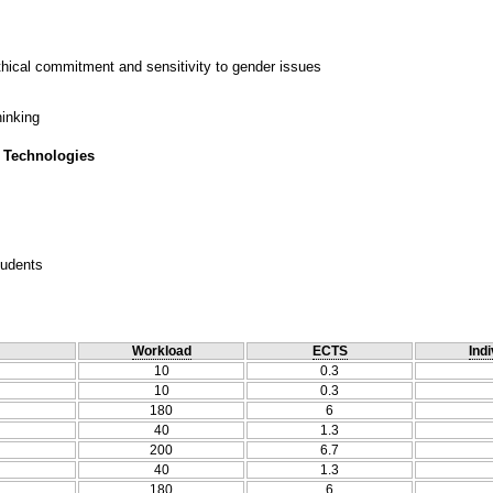
thical commitment and sensitivity to gender issues
hinking
 Technologies
tudents
Workload
ECTS
Indi
10
0.3
10
0.3
180
6
40
1.3
200
6.7
40
1.3
180
6