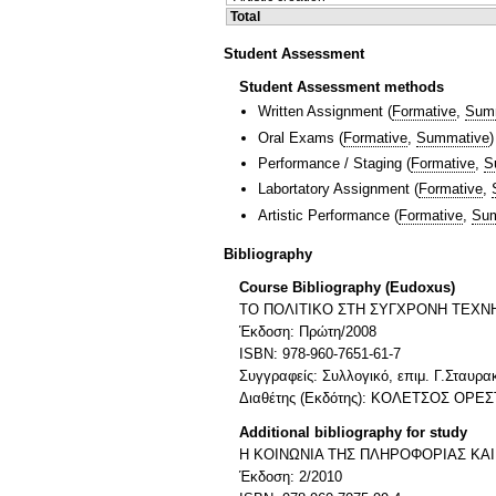
Total
Student Assessment
Student Assessment methods
Written Assignment
(
Formative
,
Sum
Oral Exams
(
Formative
,
Summative
)
Performance / Staging
(
Formative
,
S
Labortatory Assignment
(
Formative
,
Artistic Performance
(
Formative
,
Sum
Bibliography
Course Bibliography (Eudoxus)
ΤΟ ΠΟΛΙΤΙΚΟ ΣΤΗ ΣΥΓΧΡΟΝΗ ΤΕΧΝ
Έκδοση: Πρώτη/2008
ISBN: 978-960-7651-61-7
Συγγραφείς: Συλλογικό, επιμ. Γ.Σταυρ
Διαθέτης (Εκδότης): ΚΟΛΕΤΣΟΣ ΟΡΕ
Additional bibliography for study
Η ΚΟΙΝΩΝΙΑ ΤΗΣ ΠΛΗΡΟΦΟΡΙΑΣ ΚΑ
Έκδοση: 2/2010