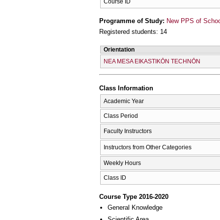
Course ID
Programme of Study:
New PPS of School 
Registered students: 14
Orientation
NEA MESA EIKASTIKŌN TECΗNŌN
Class Information
Academic Year
Class Period
Faculty Instructors
Instructors from Other Categories
Weekly Hours
Class ID
Course Type 2016-2020
General Knowledge
Scientific Area