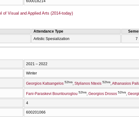
600018214
of Visual and Applied Arts (2014-today)
Attendance Type
Semes
Artistic Spesialization
7
2021 – 2022
Winter
52hrs
52hrs
Georgios Katsangelos
Stylianos Ntexis
Athanasios Pall
52hrs
52hrs
Fani-Paraskevi Bountouroglou
Georgios Drosos
Georg
4
600201066