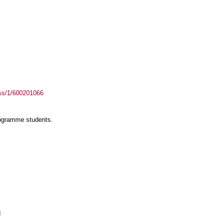
ass/1/600201066
rogramme students.
I