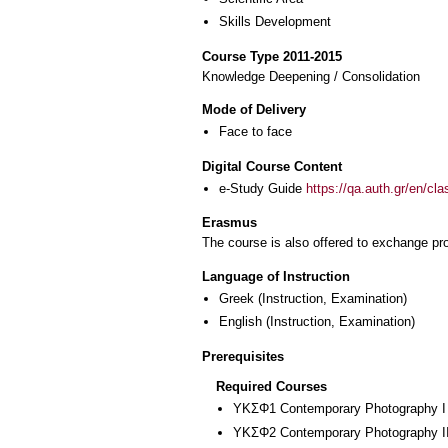
Skills Development
Course Type 2011-2015
Knowledge Deepening / Consolidation
Mode of Delivery
Face to face
Digital Course Content
e-Study Guide
https://qa.auth.gr/en/cl
Erasmus
The course is also offered to exchange p
Language of Instruction
Greek
(Instruction, Examination)
English
(Instruction, Examination)
Prerequisites
Required Courses
ΥΚΣΦ1 Contemporary Photography I
ΥΚΣΦ2 Contemporary Photography I