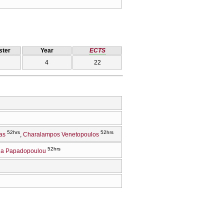
ter
Year
ECTS
4
22
52hrs
52hrs
as
Charalampos Venetopoulos
52hrs
ia Papadopoulou