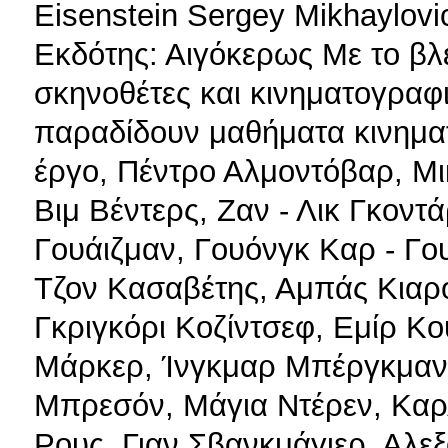
Eisenstein Sergey Mikhaylo
Εκδότης: Αιγόκερως Με το βλ
σκηνοθέτες και κινηματογραφισ
παραδίδουν μαθήματα κινημα
έργο, Πέντρο Αλμοντόβαρ, Μικ
Βιμ Βέντερς, Ζαν - Λικ Γκοντ
Γουάιζμαν, Γουόνγκ Καρ - Γου
Τζον Κασαβέτης, Αμπάς Κιαρο
Γκριγκόρι Κοζίντσεφ, Εμίρ Κου
Μάρκερ, Ίνγκμαρ Μπέργκμαν,
Μπρεσόν, Μάγια Ντέρεν, Καρλ
Ρους, Γιαν Σβανκμάγιερ, Αλε