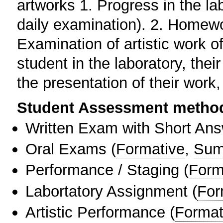
artworks 1. Progress in the la
daily examination). 2. Homewo
Examination of artistic work o
student in the laboratory, their 
the presentation of their work,
Student Assessment metho
Written Exam with Short An
Oral Exams
(
Formative
,
Sum
Performance / Staging
(
Form
Labortatory Assignment
(
For
Artistic Performance
(
Format