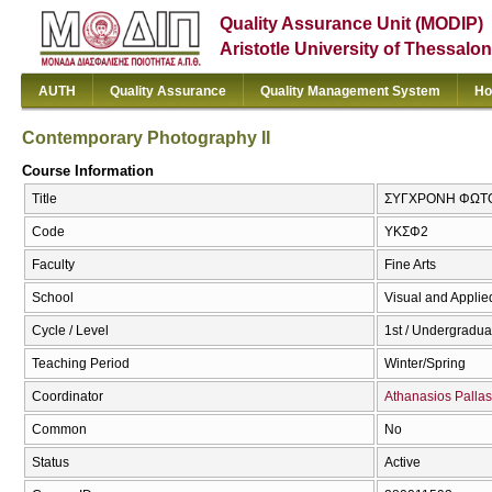
Quality Assurance Unit (MODIP)
Aristotle University of Thessalon
AUTH
Quality Assurance
Quality Management System
Ho
Contemporary Photography II
Course Information
Title
ΣΥΓΧΡΟΝΗ ΦΩΤΟΓΡ
Code
ΥΚΣΦ2
Faculty
Fine Arts
School
Visual and Applied
Cycle / Level
1st / Undergradua
Teaching Period
Winter/Spring
Coordinator
Athanasios Pallas
Common
No
Status
Active