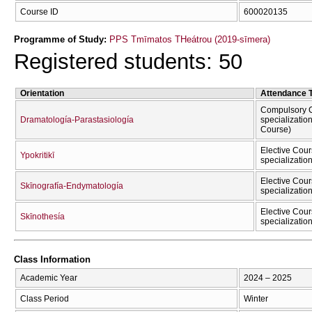
Course ID
600020135
Programme of Study:
PPS Tmīmatos THeátrou (2019-sīmera)
Registered students: 50
Orientation
Attendance 
Compulsory C
Dramatología-Parastasiología
specializatio
Course)
Elective Cour
Ypokritikī
specializatio
Elective Cour
Skīnografía-Endymatología
specializatio
Elective Cour
Skīnothesía
specializatio
Class Information
Academic Year
2024 – 2025
Class Period
Winter