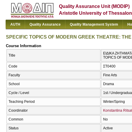
Quality Assurance Unit (MODIP)
Aristotle University of Thessalon
AUTH
Quality Assurance
Quality Management System
Ho
SPECIFIC TOPICS OF MODERN GREEK THEATRE: TH
Course Information
ΕΙΔΙΚΑ ΖΗΤΗΜΑΤ
Title
TOPICS OF MOD
Code
ΣΤ0400
Faculty
Fine Arts
School
Drama
Cycle / Level
1st / Undergradua
Teaching Period
Winter/Spring
Coordinator
Konstantina Ritsa
Common
No
Status
Active