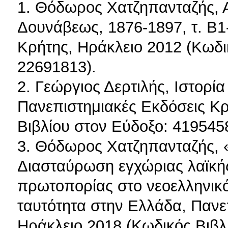
1. Θόδωρος Χατζηπανταζής, Α
Δουνάβεως, 1876-1897, τ. Β1
Κρήτης, Ηράκλειο 2012 (Κωδι
22691813).
2. Γεώργιος Δερτιλής, Ιστορί
Πανεπιστημιακές Εκδόσεις Κρ
Βιβλίου στον Εύδοξο: 419545
3. Θόδωρος Χατζηπανταζής, 
Διασταύρωση εγχώριας λαϊκή
πρωτοπορίας στο νεοελληνικό
ταυτότητα στην Ελλάδα, Πανε
Ηράκλειο 2018 (Κωδικός Βιβλ