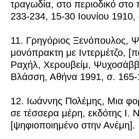
τραγωδία, στο περιοδικό στο π
233-234, 15-30 Ιουνίου 1910, 
11. Γρηγόριος Ξενόπουλος, 
μονόπρακτη με Ιντερμέτζο, [
Ραχήλ, Χερουβείμ, Ψυχοσάββα
Βλάσση, Αθήνα 1991, σ. 165-
12. Ιωάννης Πολέμης, Μια φο
σε τέσσερα μέρη, εκδότης Ι. Ν
[ψηφιοποιημένο στην Ανέμη].